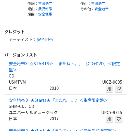
作詞
：
玉置浩二
作曲
：
玉置浩二
編曲
：
武沢侑昂
その他
：
安全地帯
編曲
：
安全地帯
クレジット
アーティスト
：
安全地帯
バージョンリスト
安全地帯XI ☆STARTS☆ 「またね…。」 ［CD+DVD］＜限定
盤＞
CD
USMTVM
UICZ-9035
日本
2010
安全地帯 XI ★Starts★『またね…。』＜生産限定盤＞
SHM-CD、CD
ユニバーサルミュージック
UPCY-9715
日本
2017
安全地帯 XI ★Starts★「またね…。」＜完全生産限定盤＞