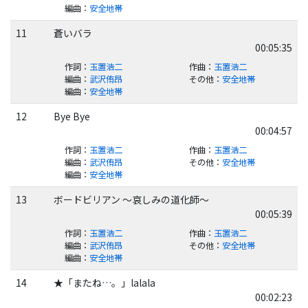
編曲
：
安全地帯
11
蒼いバラ
00:05:35
作詞
：
玉置浩二
作曲
：
玉置浩二
編曲
：
武沢侑昂
その他
：
安全地帯
編曲
：
安全地帯
12
Bye Bye
00:04:57
作詞
：
玉置浩二
作曲
：
玉置浩二
編曲
：
武沢侑昂
その他
：
安全地帯
編曲
：
安全地帯
13
ボードビリアン ～哀しみの道化師～
00:05:39
作詞
：
玉置浩二
作曲
：
玉置浩二
編曲
：
武沢侑昂
その他
：
安全地帯
編曲
：
安全地帯
14
★「またね…。」lalala
00:02:23