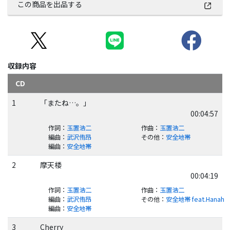
この商品を出品する
収録内容
CD
1
「またね…。」
00:04:57
作詞
：
玉置浩二
作曲
：
玉置浩二
編曲
：
武沢侑昂
その他
：
安全地帯
編曲
：
安全地帯
2
摩天楼
00:04:19
作詞
：
玉置浩二
作曲
：
玉置浩二
編曲
：
武沢侑昂
その他
：
安全地帯 feat.Hanah
編曲
：
安全地帯
3
Cherry