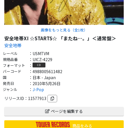
画像をもっと見る（全
1
枚）
安全地帯XI ☆STARTS☆ 「またね…。」＜通常盤＞
安全地帯
レーベル
：
USMTVM
規格品番
：
UICZ-4229
フォーマット
：
CD
バーコード
：
4988005611482
国
：
日本 - Japan
発売日
：
2010年5月26日
ジャンル
：
J-Pop
リリースID：
11577913
ページを編集する
商品をみる