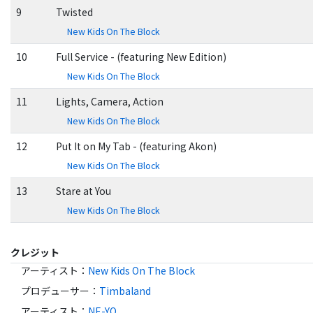
9
Twisted
New Kids On The Block
10
Full Service - (featuring New Edition)
New Kids On The Block
11
Lights, Camera, Action
New Kids On The Block
12
Put It on My Tab - (featuring Akon)
New Kids On The Block
13
Stare at You
New Kids On The Block
クレジット
アーティスト
：
New Kids On The Block
プロデューサー
：
Timbaland
アーティスト
：
NE-YO