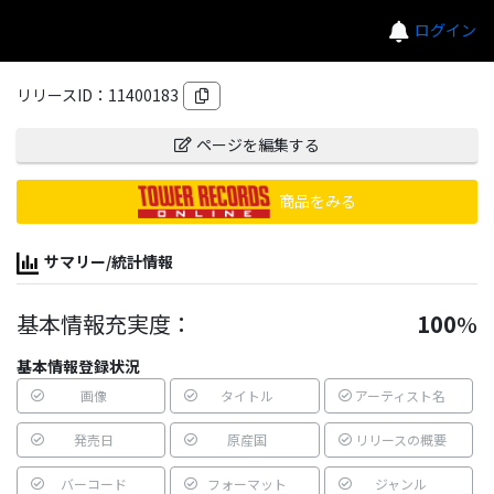
ログイン
リリースID：
11400183
ページを編集する
商品をみる
サマリー/統計情報
基本情報充実度：
100
%
基本情報登録状況
画像
タイトル
アーティスト名
発売日
原産国
リリースの概要
バーコード
フォーマット
ジャンル