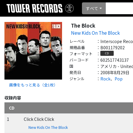
すべて
The Block
New Kids On The Block
レーベル
：
Interscope Reco
規格品番
：
B001179202
フォーマット
：
CD
バーコード
：
602517743137
国
：
アメリカ - United
発売日
：
2008年8月29日
ジャンル
：
Rock
、
Pop
画像をもっと見る（全
1
枚）
収録内容
CD
1
Click Click Click
New Kids On The Block