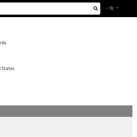
一覧
rds
 States