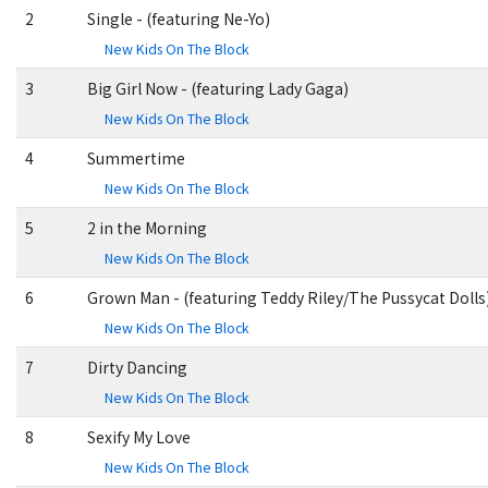
2
Single - (featuring Ne-Yo)
New Kids On The Block
3
Big Girl Now - (featuring Lady Gaga)
New Kids On The Block
4
Summertime
New Kids On The Block
5
2 in the Morning
New Kids On The Block
6
Grown Man - (featuring Teddy Riley/The Pussycat Dolls
New Kids On The Block
7
Dirty Dancing
New Kids On The Block
8
Sexify My Love
New Kids On The Block