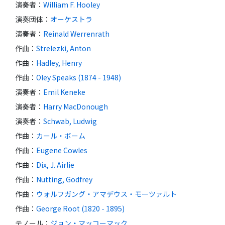
演奏者
：
William F. Hooley
演奏団体
：
オーケストラ
演奏者
：
Reinald Werrenrath
作曲
：
Strelezki, Anton
作曲
：
Hadley, Henry
作曲
：
Oley Speaks (1874 - 1948)
演奏者
：
Emil Keneke
演奏者
：
Harry MacDonough
演奏者
：
Schwab, Ludwig
作曲
：
カール・ボーム
作曲
：
Eugene Cowles
作曲
：
Dix, J. Airlie
作曲
：
Nutting, Godfrey
作曲
：
ウォルフガング・アマデウス・モーツァルト
作曲
：
George Root (1820 - 1895)
テノール
：
ジョン・マッコーマック