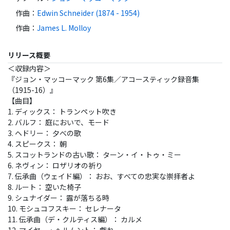
作曲
：
Edwin Schneider (1874 - 1954)
作曲
：
James L. Molloy
リリース概要
＜収録内容＞
『ジョン・マッコーマック 第6集／アコースティック録音集
（1915-16）』
【曲目】
1. ディックス： トランペット吹き
2. バルフ： 庭においで、モード
3. ヘドリー： 夕べの歌
4. スピークス： 朝
5. スコットランドの古い歌： ターン・イ・トゥ・ミー
6. ネヴィン： ロザリオの祈り
7. 伝承曲（ウェイド編）： おお、すべての忠実な崇拝者よ
8. ルート： 空いた椅子
9. シュナイダー： 露が落ちる時
10. モシュコフスキー： セレナータ
11. 伝承曲（デ・クルティス編）： カルメ