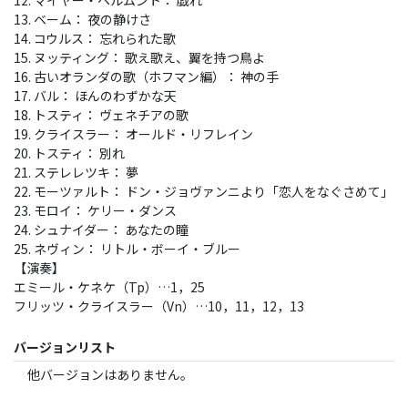
12. マイヤー・ヘルムント： 戯れ
13. ベーム： 夜の静けさ
14. コウルス： 忘れられた歌
15. ヌッティング： 歌え歌え、翼を持つ鳥よ
16. 古いオランダの歌（ホフマン編）： 神の手
17. バル： ほんのわずかな天
18. トスティ： ヴェネチアの歌
19. クライスラー： オールド・リフレイン
20. トスティ： 別れ
21. ステレレツキ： 夢
22. モーツァルト： ドン・ジョヴァンニより「恋人をなぐさめて」
23. モロイ： ケリー・ダンス
24. シュナイダー： あなたの瞳
25. ネヴィン： リトル・ボーイ・ブルー
【演奏】
エミール・ケネケ（Tp）…1，25
フリッツ・クライスラー（Vn）…10，11，12，13
バージョンリスト
他バージョンはありません。