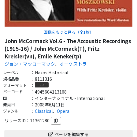
画像をもっと見る（全
1
枚）
John McCormack Vol.6 - The Accoustic Recordings
(1915-16) / John McCormack(T), Fritz
Kreisler(vn), Emile Keneke(tp)
ジョン・マッコーマック
、
オーケストラ
レーベル
：
Naxos Historical
規格品番
：
8111316
フォーマット
：
CD
バーコード
：
4945604113168
国
：
インターナショナル - International
発売日
：
2008年6月11日
ジャンル
：
Classical
、
Opera
リリースID：
11361280
ページを編集する