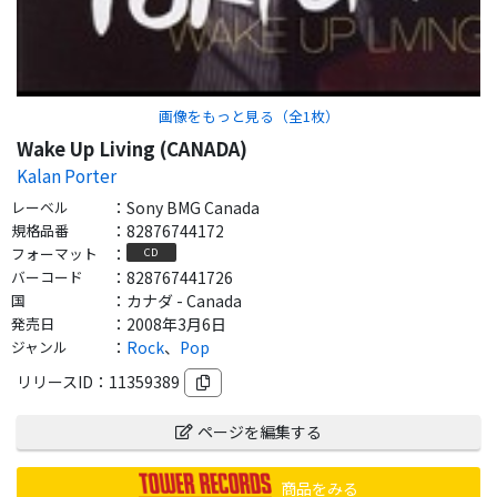
画像をもっと見る（全
1
枚）
Wake Up Living (CANADA)
Kalan Porter
レーベル
：
Sony BMG Canada
規格品番
：
82876744172
フォーマット
：
CD
バーコード
：
828767441726
国
：
カナダ - Canada
発売日
：
2008年3月6日
ジャンル
：
Rock
、
Pop
リリースID：
11359389
ページを編集する
商品をみる