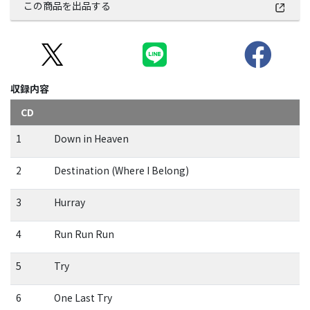
この商品を出品する
収録内容
CD
1
Down in Heaven
2
Destination (Where I Belong)
3
Hurray
4
Run Run Run
5
Try
6
One Last Try