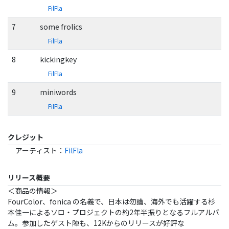
FilFla
7
some frolics
FilFla
8
kickingkey
FilFla
9
miniwords
FilFla
クレジット
アーティスト
：
FilFla
リリース概要
＜商品の情報＞
FourColor、fonica の名義で、日本は勿論、海外でも活躍する杉
本佳一によるソロ・プロジェクトの約2年半振りとなるフルアルバ
ム。参加したゲスト陣も、12Kからのリリースが好評な