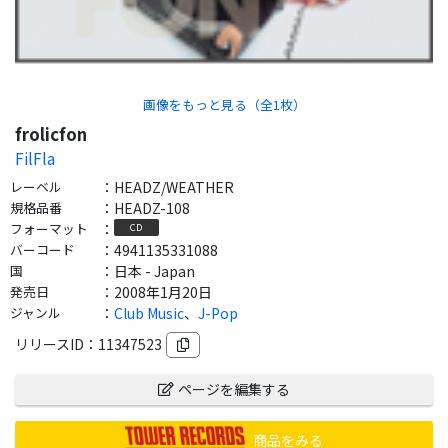
画像をもっと見る（全
1
枚）
frolicfon
FilFla
レーベル
：
HEADZ/WEATHER
規格品番
：
HEADZ-108
フォーマット
：
CD
バーコード
：
4941135331088
国
：
日本 - Japan
発売日
：
2008年1月20日
ジャンル
：
Club Music
、
J-Pop
リリースID：
11347523
ページを編集する
商品をみる