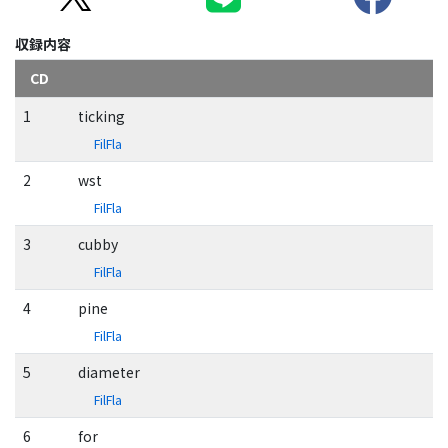
収録内容
CD
1
ticking
FilFla
2
wst
FilFla
3
cubby
FilFla
4
pine
FilFla
5
diameter
FilFla
6
for