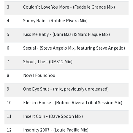
3
Couldn't Love You More - (Fedde le Grande Mix)
4
Sunny Rain - (Robbie Rivera Mix)
5
Kiss Me Baby - (Dani Masi & Marc Flaque Mix)
6
Sexual - (Steve Angelo Mix, featuring Steve Angello)
7
Shout, The - (DMS12 Mix)
8
Now I Found You
9
One Eye Shut - (mix, previously unreleased)
10
Electro House - (Robbie Rivera Tribal Session Mix)
11
Insert Coin - (Dave Spoon Mix)
12
Insanity 2007 - (Louie Padilla Mix)