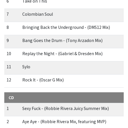
6
Take on This
7
Colombian Soul
8
Bringing Back the Underground - (DMS12 Mix)
9
Bang Goes the Drum - (Tony Arzadon Mix)
10
Replay the Night - (Gabriel & Dresden Mix)
11
Sylo
12
Rock It - (Oscar G Mix)
CD
1
Sexy Fuck - (Robbie Rivera Juicy Summer Mix)
2
Aye Aye - (Robbie Rivera Mix, featuring MVP)