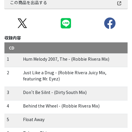
この商品を出品する
収録内容
CD
1
Hum Melody 2007, The - (Robbie Rivera Mix)
2
Just Like a Drug - (Robbie Rivera Juicy Mix,
featuring Mr. Eyez)
3
Don't Be Silnt - (Dirty South Mix)
4
Behind the Wheel - (Robbie Rivera Mix)
5
Float Away