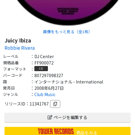
画像をもっと見る（全
1
枚）
Juicy Ibiza
Robbie Rivera
レーベル
：
DJ Center
規格品番
：
FF900072
フォーマット
：
CD
バーコード
：
807297098327
国
：
インターナショナル - International
発売日
：
2008年6月27日
ジャンル
：
Club Music
リリースID：
11341767
ページを編集する
商品をみる