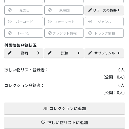
発売日
原産国
リリースの概要
バーコード
フォーマット
ジャンル
レーベル
クレジット情報
トラック情報
付帯情報登録状況
動画
試聴
サブジャンル
欲しい物リスト登録者：
0
人
（公開：0人)
コレクション登録者：
0
人
（公開：0人)
コレクションに追加
欲しい物リストに追加