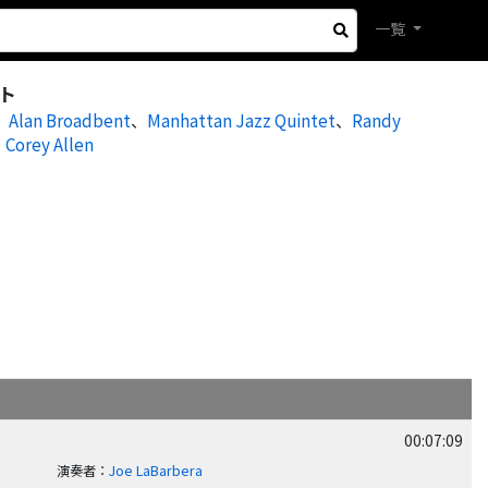
一覧
ト
、
Alan Broadbent
、
Manhattan Jazz Quintet
、
Randy
、
Corey Allen
00:07:09
演奏者
：
Joe LaBarbera