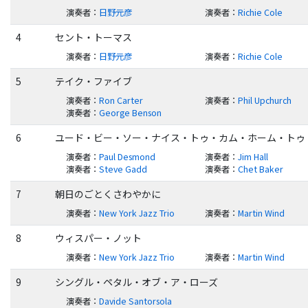
演奏者
：
日野元彦
演奏者
：
Richie Cole
4
セント・トーマス
演奏者
：
日野元彦
演奏者
：
Richie Cole
5
テイク・ファイブ
演奏者
：
Ron Carter
演奏者
：
Phil Upchurch
演奏者
：
George Benson
6
ユード・ビー・ソー・ナイス・トゥ・カム・ホーム・トゥ
演奏者
：
Paul Desmond
演奏者
：
Jim Hall
演奏者
：
Steve Gadd
演奏者
：
Chet Baker
7
朝日のごとくさわやかに
演奏者
：
New York Jazz Trio
演奏者
：
Martin Wind
8
ウィスパー・ノット
演奏者
：
New York Jazz Trio
演奏者
：
Martin Wind
9
シングル・ペタル・オブ・ア・ローズ
演奏者
：
Davide Santorsola