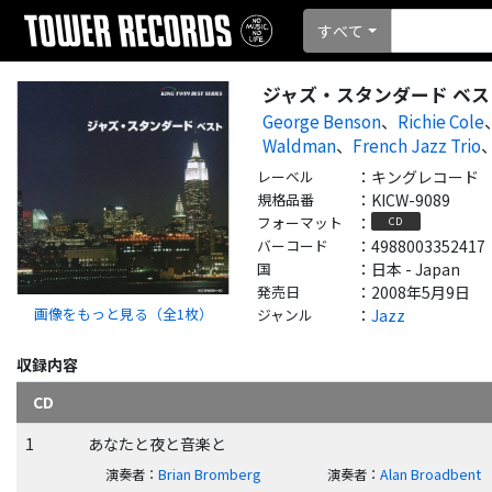
すべて
ジャズ・スタンダード ベス
George Benson
、
Richie Cole
Waldman
、
French Jazz Trio
レーベル
：
キングレコード
規格品番
：
KICW-9089
フォーマット
：
CD
バーコード
：
4988003352417
国
：
日本 - Japan
発売日
：
2008年5月9日
画像をもっと見る（全
1
枚）
ジャンル
：
Jazz
収録内容
CD
1
あなたと夜と音楽と
演奏者
：
Brian Bromberg
演奏者
：
Alan Broadbent