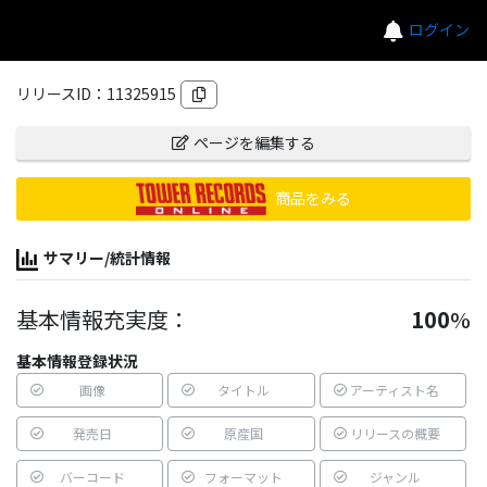
ログイン
リリースID：
11325915
ページを編集する
商品をみる
サマリー/統計情報
基本情報充実度：
100
%
基本情報登録状況
画像
タイトル
アーティスト名
発売日
原産国
リリースの概要
バーコード
フォーマット
ジャンル