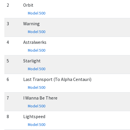
2
Orbit
Model 500
3
Warning
Model 500
4
Astralwerks
Model 500
5
Starlight
Model 500
6
Last Transport (To Alpha Centauri)
Model 500
7
I Wanna Be There
Model 500
8
Lightspeed
Model 500