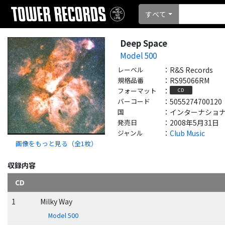
すべて
Deep Space
Model 500
レーベル
：
R&S Records
規格品番
：
RS95066RM
フォーマット
：
CD
バーコード
：
5055274700120
国
：
インターナショナル - 
発売日
：
2008年5月31日
ジャンル
：
Club Music
画像をもっと見る（全
1
枚）
収録内容
CD
1
Milky Way
Model 500