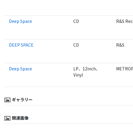
Deep Space
CD
R&S Rec
DEEP SPACE
CD
R&S
Deep Space
LP、12inch、
METROP
Vinyl
ギャラリー
関連画像