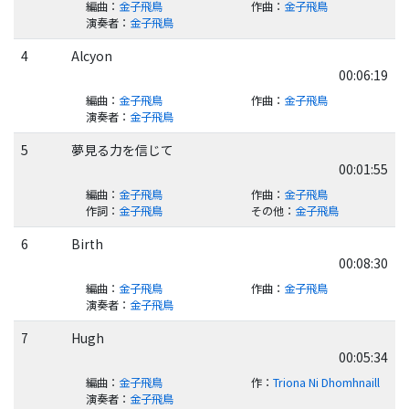
編曲
：
金子飛鳥
作曲
：
金子飛鳥
演奏者
：
金子飛鳥
4
Alcyon
00:06:19
編曲
：
金子飛鳥
作曲
：
金子飛鳥
演奏者
：
金子飛鳥
5
夢見る力を信じて
00:01:55
編曲
：
金子飛鳥
作曲
：
金子飛鳥
作詞
：
金子飛鳥
その他
：
金子飛鳥
6
Birth
00:08:30
編曲
：
金子飛鳥
作曲
：
金子飛鳥
演奏者
：
金子飛鳥
7
Hugh
00:05:34
編曲
：
金子飛鳥
作
：
Triona Ni Dhomhnaill
演奏者
：
金子飛鳥