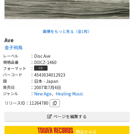
画像をもっと見る（全
1
枚）
Ave
金子飛鳥
レーベル
：
Disc Ave
規格品番
：
DDCZ-1460
フォーマット
：
CD
バーコード
：
4543034012923
国
：
日本 - Japan
発売日
：
2007年7月4日
ジャンル
：
New Age
、
Healing Music
リリースID：
11264780
ページを編集する
商品をみる