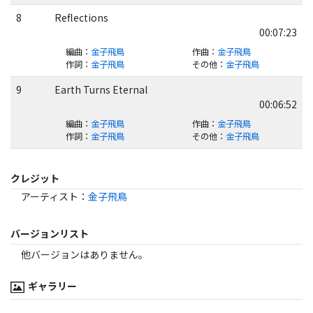
8
Reflections
00:07:23
編曲
：
金子飛鳥
作曲
：
金子飛鳥
作詞
：
金子飛鳥
その他
：
金子飛鳥
9
Earth Turns Eternal
00:06:52
編曲
：
金子飛鳥
作曲
：
金子飛鳥
作詞
：
金子飛鳥
その他
：
金子飛鳥
クレジット
アーティスト
：
金子飛鳥
バージョンリスト
他バージョンはありません。
ギャラリー