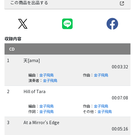
この商品を出品する
収録内容
CD
1
天[ama]
00:03:32
編曲
：
金子飛鳥
作曲
：
金子飛鳥
演奏者
：
金子飛鳥
2
Hill of Tara
00:07:08
編曲
：
金子飛鳥
作曲
：
金子飛鳥
作詞
：
金子飛鳥
その他
：
金子飛鳥
3
At a Mirror's Edge
00:05:16