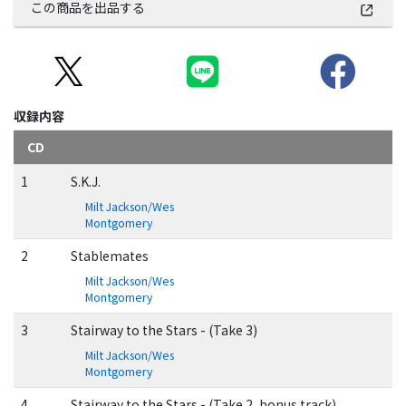
この商品を出品する
収録内容
CD
1
S.K.J.
Milt Jackson/Wes
Montgomery
2
Stablemates
Milt Jackson/Wes
Montgomery
3
Stairway to the Stars - (Take 3)
Milt Jackson/Wes
Montgomery
4
Stairway to the Stars - (Take 2, bonus track)