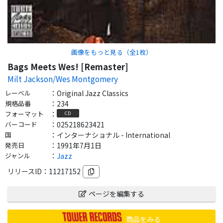
画像をもっと見る（全
1
枚）
Bags Meets Wes! [Remaster]
Milt Jackson/Wes Montgomery
レーベル
：
Original Jazz Classics
規格品番
：
234
フォーマット
：
CD
バーコード
：
025218623421
国
：
インターナショナル - International
発売日
：
1991年7月1日
ジャンル
：
Jazz
リリースID：
11217152
ページを編集する
商品をみる