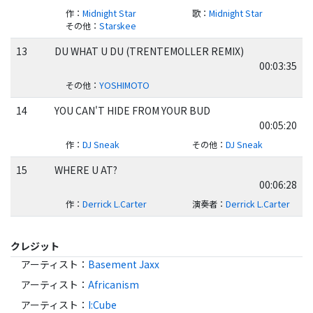
作
：
Midnight Star
歌
：
Midnight Star
その他
：
Starskee
13
DU WHAT U DU (TRENTEMOLLER REMIX)
00:03:35
その他
：
YOSHIMOTO
14
YOU CAN'T HIDE FROM YOUR BUD
00:05:20
作
：
DJ Sneak
その他
：
DJ Sneak
15
WHERE U AT?
00:06:28
作
：
Derrick L.Carter
演奏者
：
Derrick L.Carter
クレジット
アーティスト
：
Basement Jaxx
アーティスト
：
Africanism
アーティスト
：
I:Cube