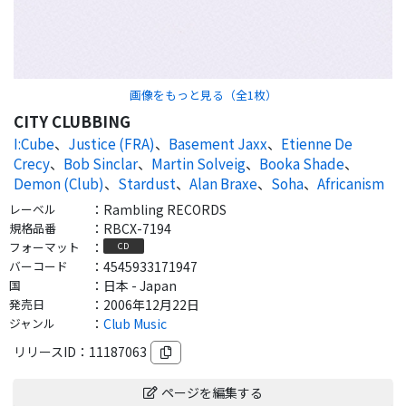
画像をもっと見る（全
1
枚）
CITY CLUBBING
I:Cube
、
Justice (FRA)
、
Basement Jaxx
、
Etienne De
Crecy
、
Bob Sinclar
、
Martin Solveig
、
Booka Shade
、
Demon (Club)
、
Stardust
、
Alan Braxe
、
Soha
、
Africanism
レーベル
：
Rambling RECORDS
規格品番
：
RBCX-7194
フォーマット
：
CD
バーコード
：
4545933171947
国
：
日本 - Japan
発売日
：
2006年12月22日
ジャンル
：
Club Music
リリースID：
11187063
ページを編集する