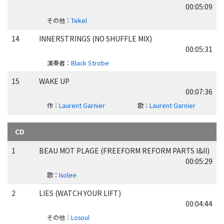
00:05:09
その他
：
Tekel
14
INNERSTRINGS (NO SHUFFLE MIX)
00:05:31
演奏者
：
Black Strobe
15
WAKE UP
00:07:36
作
：
Laurent Garnier
歌
：
Laurent Garnier
CD
1
BEAU MOT PLAGE (FREEFORM REFORM PARTS I&II)
00:05:29
歌
：
Isolee
2
LIES (WATCH YOUR LIFT)
00:04:44
その他
：
Losoul