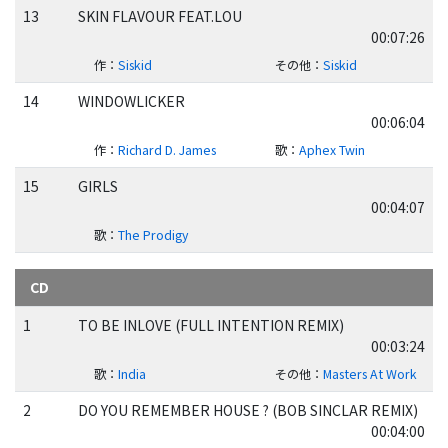
13
SKIN FLAVOUR FEAT.LOU
00:07:26
作
：
Siskid
その他
：
Siskid
14
WINDOWLICKER
00:06:04
作
：
Richard D. James
歌
：
Aphex Twin
15
GIRLS
00:04:07
歌
：
The Prodigy
CD
1
TO BE INLOVE (FULL INTENTION REMIX)
00:03:24
歌
：
India
その他
：
Masters At Work
2
DO YOU REMEMBER HOUSE ? (BOB SINCLAR REMIX)
00:04:00