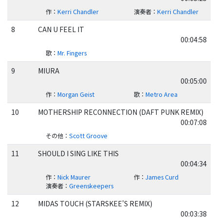
作
：
Kerri Chandler
演奏者
：
Kerri Chandler
8
CAN U FEEL IT
00:04:58
歌
：
Mr. Fingers
9
MIURA
00:05:00
作
：
Morgan Geist
歌
：
Metro Area
10
MOTHERSHIP RECONNECTION (DAFT PUNK REMIX)
00:07:08
その他
：
Scott Groove
11
SHOULD I SING LIKE THIS
00:04:34
作
：
Nick Maurer
作
：
James Curd
演奏者
：
Greenskeepers
12
MIDAS TOUCH (STARSKEE'S REMIX)
00:03:38