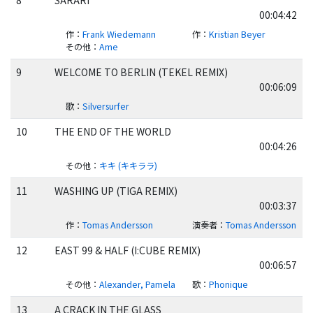
8
SARARI
00:04:42
作
：
Frank Wiedemann
作
：
Kristian Beyer
その他
：
Ame
9
WELCOME TO BERLIN (TEKEL REMIX)
00:06:09
歌
：
Silversurfer
10
THE END OF THE WORLD
00:04:26
その他
：
キキ (キキララ)
11
WASHING UP (TIGA REMIX)
00:03:37
作
：
Tomas Andersson
演奏者
：
Tomas Andersson
12
EAST 99 & HALF (I:CUBE REMIX)
00:06:57
その他
：
Alexander, Pamela
歌
：
Phonique
13
A CRACK IN THE GLASS