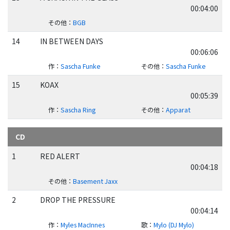
00:04:00
その他
：
BGB
14
IN BETWEEN DAYS
00:06:06
作
：
Sascha Funke
その他
：
Sascha Funke
15
KOAX
00:05:39
作
：
Sascha Ring
その他
：
Apparat
CD
1
RED ALERT
00:04:18
その他
：
Basement Jaxx
2
DROP THE PRESSURE
00:04:14
作
：
Myles MacInnes
歌
：
Mylo (DJ Mylo)