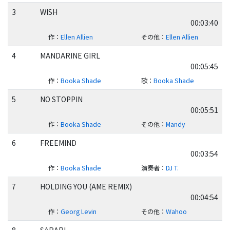
3
WISH
00:03:40
作
：
Ellen Allien
その他
：
Ellen Allien
4
MANDARINE GIRL
00:05:45
作
：
Booka Shade
歌
：
Booka Shade
5
NO STOPPIN
00:05:51
作
：
Booka Shade
その他
：
Mandy
6
FREEMIND
00:03:54
作
：
Booka Shade
演奏者
：
DJ T.
7
HOLDING YOU (AME REMIX)
00:04:54
作
：
Georg Levin
その他
：
Wahoo