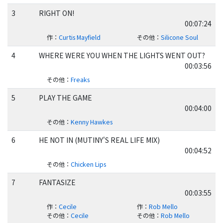
3
RIGHT ON!
00:07:24
作
：
Curtis Mayfield
その他
：
Silicone Soul
4
WHERE WERE YOU WHEN THE LIGHTS WENT OUT?
00:03:56
その他
：
Freaks
5
PLAY THE GAME
00:04:00
その他
：
Kenny Hawkes
6
HE NOT IN (MUTINY'S REAL LIFE MIX)
00:04:52
その他
：
Chicken Lips
7
FANTASIZE
00:03:55
作
：
Cecile
作
：
Rob Mello
その他
：
Cecile
その他
：
Rob Mello