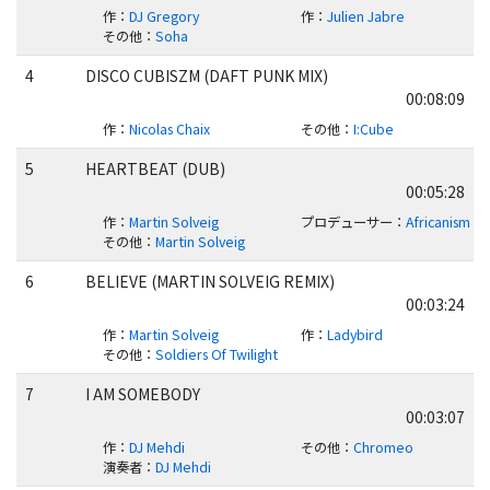
作
：
DJ Gregory
作
：
Julien Jabre
その他
：
Soha
4
DISCO CUBISZM (DAFT PUNK MIX)
00:08:09
作
：
Nicolas Chaix
その他
：
I:Cube
5
HEARTBEAT (DUB)
00:05:28
作
：
Martin Solveig
プロデューサー
：
Africanism
その他
：
Martin Solveig
6
BELIEVE (MARTIN SOLVEIG REMIX)
00:03:24
作
：
Martin Solveig
作
：
Ladybird
その他
：
Soldiers Of Twilight
7
I AM SOMEBODY
00:03:07
作
：
DJ Mehdi
その他
：
Chromeo
演奏者
：
DJ Mehdi