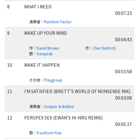
8
WHAT I NEED
00:07:23
演奏者
：
Random Factor
9
MAKE UP YOUR MIND
00:04:43
作
：
David Brown
作
：
Clair Dietrich
歌
：
Swayzak
10
MAKE IT HAPPEN
00:03:58
その他
：
Playgroup
11
I'M SATISFIED (BRETT'S WORLD OF NONSENSE MIX)
00:03:08
演奏者
：
Scoper & Bubba
12
PERSPEX SEX (EWAN'S HI-NRG REMIX)
00:05:27
歌
：
Freeform Five