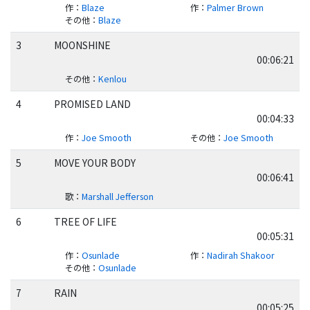
作
：
Blaze
作
：
Palmer Brown
その他
：
Blaze
3
MOONSHINE
00:06:21
その他
：
Kenlou
4
PROMISED LAND
00:04:33
作
：
Joe Smooth
その他
：
Joe Smooth
5
MOVE YOUR BODY
00:06:41
歌
：
Marshall Jefferson
6
TREE OF LIFE
00:05:31
作
：
Osunlade
作
：
Nadirah Shakoor
その他
：
Osunlade
7
RAIN
00:05:25