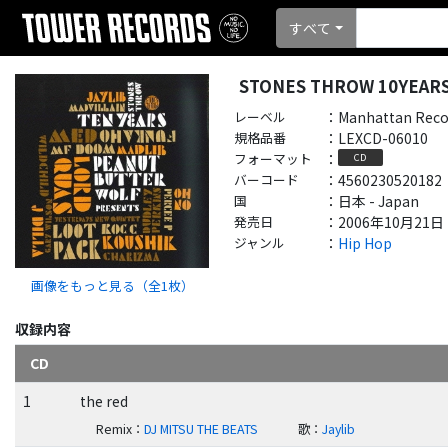
すべて
STONES THROW 10YEARS 
レーベル
：
Manhattan Reco
規格品番
：
LEXCD-06010
フォーマット
：
CD
バーコード
：
4560230520182
国
：
日本 - Japan
発売日
：
2006年10月21日
ジャンル
：
Hip Hop
画像をもっと見る（全
1
枚）
収録内容
CD
1
the red
Remix
：
DJ MITSU THE BEATS
歌
：
Jaylib