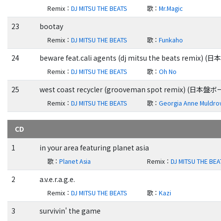
Remix
：
DJ MITSU THE BEATS
歌
：
Mr.Magic
23
bootay
Remix
：
DJ MITSU THE BEATS
歌
：
Funkaho
24
beware feat.cali agents (dj mitsu the beats re
Remix
：
DJ MITSU THE BEATS
歌
：
Oh No
25
west coast recycler (grooveman spot remix) 
Remix
：
DJ MITSU THE BEATS
歌
：
Georgia Anne Muldr
CD
1
in your area featuring planet asia
歌
：
Planet Asia
Remix
：
DJ MITSU THE BEA
2
a.v.e.r.a.g.e.
Remix
：
DJ MITSU THE BEATS
歌
：
Kazi
3
survivin' the game