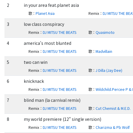
2
in your area feat.planet asia
歌
：
Planet Asia
Remix
：
DJ MITSU THE BEA
3
low class conspiracy
Remix
：
DJ MITSU THE BEATS
歌
：
Quasimoto
4
america's most blunted
Remix
：
DJ MITSU THE BEATS
歌
：
Madvillain
5
two can win
Remix
：
DJ MITSU THE BEATS
歌
：
J Dilla (Jay Dee)
6
knicknack
Remix
：
DJ MITSU THE BEATS
歌
：
Wildchild.Percee P & 
7
blind man (la carnival remix)
Remix
：
DJ MITSU THE BEATS
歌
：
Cut Chemist & M.E.D.
8
my world premiere (12" single version)
Remix
：
DJ MITSU THE BEATS
歌
：
Charizma & Pb Wolf