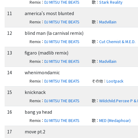
Remix
：
DJ MITSU THE BEATS
歌
：
Stark Reality
11
america's most blunted
Remix
：
DJ MITSU THE BEATS
歌
：
Madvillain
12
blind man (la carnival remix)
Remix
：
DJ MITSU THE BEATS
歌
：
Cut Chemist & M.E.D.
13
figaro (madlib remix)
Remix
：
DJ MITSU THE BEATS
歌
：
Madvillain
14
whenimondamic
Remix
：
DJ MITSU THE BEATS
その他
：
Lootpack
15
knicknack
Remix
：
DJ MITSU THE BEATS
歌
：
Wildchild.Percee P & 
16
bang ya head
Remix
：
DJ MITSU THE BEATS
歌
：
MED (Medaphoar)
17
move pt.2