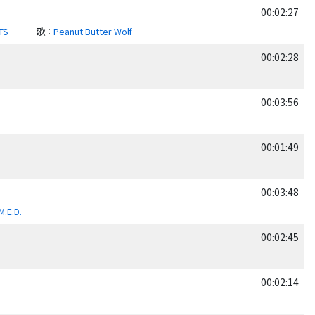
00:02:27
TS
歌
：
Peanut Butter Wolf
00:02:28
00:03:56
00:01:49
00:03:48
M.E.D.
00:02:45
00:02:14