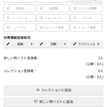
発売日
原産国
リリースの概要
バーコード
フォーマット
ジャンル
レーベル
クレジット情報
トラック情報
付帯情報登録状況
動画
試聴
サブジャンル
欲しい物リスト登録者：
2
人
（公開：0人)
コレクション登録者：
0
人
（公開：0人)
コレクションに追加
欲しい物リストに追加