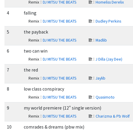
Remix
：
DJ MITSU THE BEATS
歌
：
Homeliss Derelix
4
falling
Remix
：
DJ MITSU THE BEATS
歌
：
Dudley Perkins
5
the payback
Remix
：
DJ MITSU THE BEATS
歌
：
Madlib
6
two can win
Remix
：
DJ MITSU THE BEATS
歌
：
J Dilla (Jay Dee)
7
the red
Remix
：
DJ MITSU THE BEATS
歌
：
Jaylib
8
low class conspiracy
Remix
：
DJ MITSU THE BEATS
歌
：
Quasimoto
9
my world premiere (12" single version)
Remix
：
DJ MITSU THE BEATS
歌
：
Charizma & Pb Wolf
10
comrades & dreams (pbw mix)