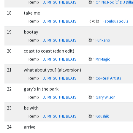
Remix
：
DJ MITSU THE BEATS
歌
：
Oh No.Roc 'C' & J Dill
18
take me
Remix
：
DJ MITSU THE BEATS
その他
：
Fabulous Souls
19
bootay
Remix
：
DJ MITSU THE BEATS
歌
：
Funkaho
20
coast to coast (edan edit)
Remix
：
DJ MITSU THE BEATS
歌
：
Mr.Magic
21
what about you? (alt.version)
Remix
：
DJ MITSU THE BEATS
歌
：
Co-Real Artists
22
gary's in the park
Remix
：
DJ MITSU THE BEATS
歌
：
Gary Wilson
23
be with
Remix
：
DJ MITSU THE BEATS
歌
：
Koushik
24
arrive