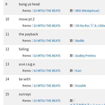
9
bang ya head
Remix
：
DJ MITSU THE BEATS
歌
：
MED (Medaphoar)
10
move pt.2
Remix
：
DJ MITSU THE BEATS
歌
：
Oh No.Roc 'C' & J Dill
11
the payback
Remix
：
DJ MITSU THE BEATS
歌
：
Madlib
12
falling
Remix
：
DJ MITSU THE BEATS
歌
：
Dudley Perkins
13
a.v.e.r.a.g.e.
Remix
：
DJ MITSU THE BEATS
歌
：
Kazi
14
be with
Remix
：
DJ MITSU THE BEATS
歌
：
Koushik
15
sunrays
Remix
：
DJ MITSU THE BEATS
歌
：
イエスタデイズ・ニュー・