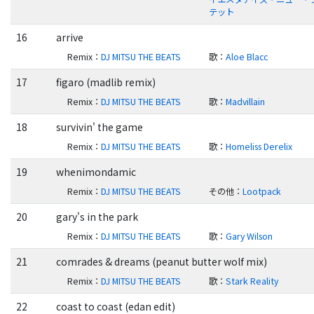
テット
16
arrive
Remix
：
DJ MITSU THE BEATS
歌
：
Aloe Blacc
17
figaro (madlib remix)
Remix
：
DJ MITSU THE BEATS
歌
：
Madvillain
18
survivin' the game
Remix
：
DJ MITSU THE BEATS
歌
：
Homeliss Derelix
19
whenimondamic
Remix
：
DJ MITSU THE BEATS
その他
：
Lootpack
20
gary's in the park
Remix
：
DJ MITSU THE BEATS
歌
：
Gary Wilson
21
comrades & dreams (peanut butter wolf mix)
Remix
：
DJ MITSU THE BEATS
歌
：
Stark Reality
22
coast to coast (edan edit)