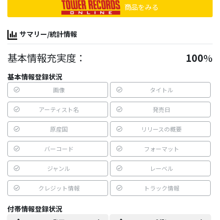
商品をみる
サマリー/統計情報
基本情報充実度：
100
%
基本情報登録状況
画像
タイトル
アーティスト名
発売日
原産国
リリースの概要
バーコード
フォーマット
ジャンル
レーベル
クレジット情報
トラック情報
付帯情報登録状況