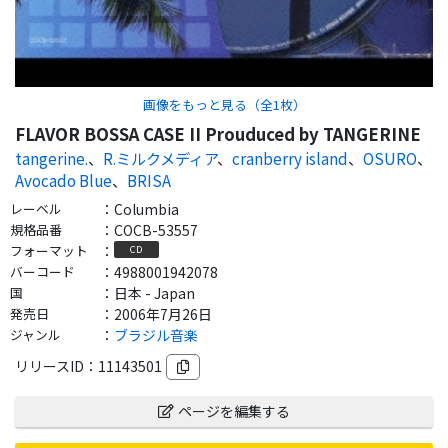
画像をもっと見る（全
1
枚）
FLAVOR BOSSA CASE II Prouduced by TANGERINE
tangerine.
、
R.ミルクメディア
、
cranberry island
、
OSURO
、
Avocado Blue
、
BRISA
レーベル
：
Columbia
規格品番
：
COCB-53557
フォーマット
：
CD
バーコード
：
4988001942078
国
：
日本 - Japan
発売日
：
2006年7月26日
ジャンル
：
ブラジル音楽
リリースID：
11143501
ページを編集する