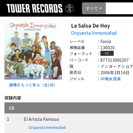
すべて
La Salsa De Hoy
Orquesta Inmensidad
レーベル
：
Fania
規格品番
：
130020
フォーマット
：
CD
バーコード
：
877313000207
国
：
インターナショナル - 
発売日
：
2006年3月14日
ジャンル
：
中南米音楽
画像をもっと見る（全
1
枚）
収録内容
CD
1
El Artista Famoso
Orquesta Inmensidad