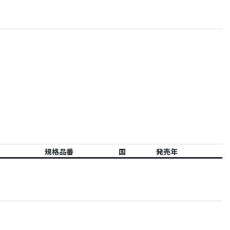
規格品番
国
発売年