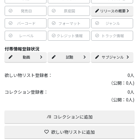
発売日
原産国
リリースの概要
バーコード
フォーマット
ジャンル
レーベル
クレジット情報
トラック情報
付帯情報登録状況
動画
試聴
サブジャンル
欲しい物リスト登録者：
0
人
（公開：0人)
コレクション登録者：
0
人
（公開：0人)
コレクションに追加
欲しい物リストに追加