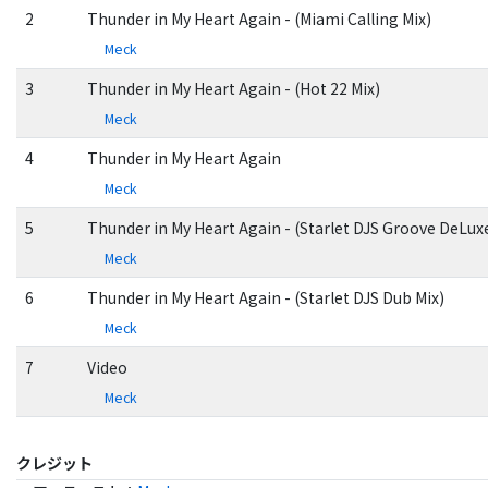
2
Thunder in My Heart Again - (Miami Calling Mix)
Meck
3
Thunder in My Heart Again - (Hot 22 Mix)
Meck
4
Thunder in My Heart Again
Meck
5
Thunder in My Heart Again - (Starlet DJS Groove DeLux
Meck
6
Thunder in My Heart Again - (Starlet DJS Dub Mix)
Meck
7
Video
Meck
クレジット