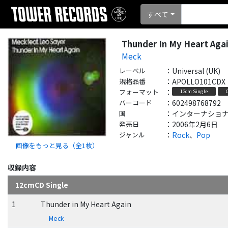
すべて
Thunder In My Heart Agai
Meck
レーベル
：
Universal (UK)
規格品番
：
APOLLO101CDX
フォーマット
：
12cm Single
バーコード
：
602498768792
国
：
インターナショナル - 
発売日
：
2006年2月6日
ジャンル
：
Rock
、
Pop
画像をもっと見る（全
1
枚）
収録内容
12cmCD Single
1
Thunder in My Heart Again
Meck