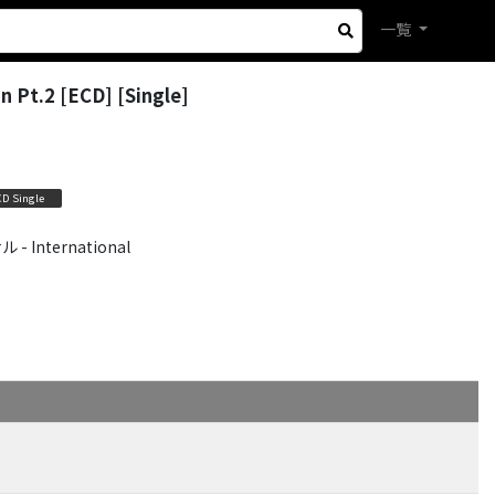
一覧
n Pt.2 [ECD] [Single]
CD Single
International