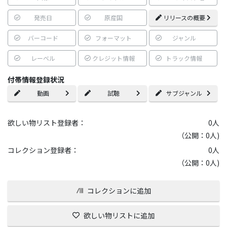
発売日
原産国
リリースの概要
バーコード
フォーマット
ジャンル
レーベル
クレジット情報
トラック情報
付帯情報登録状況
動画
試聴
サブジャンル
欲しい物リスト登録者：
0
人
（公開：0人)
コレクション登録者：
0
人
（公開：0人)
コレクションに追加
欲しい物リストに追加