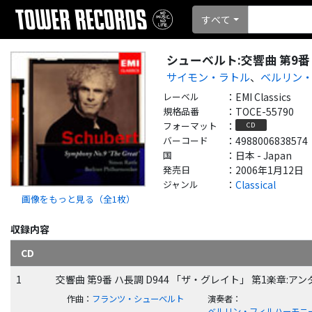
すべて
シューベルト:交響曲 第9番
サイモン・ラトル
、
ベルリン
レーベル
：
EMI Classics
規格品番
：
TOCE-55790
フォーマット
：
CD
バーコード
：
4988006838574
国
：
日本 - Japan
発売日
：
2006年1月12日
ジャンル
：
Classical
画像をもっと見る（全
1
枚）
収録内容
CD
1
交響曲 第9番 ハ長調 D944 「ザ・グレイト」 第1楽章
作曲
：
フランツ・シューベルト
演奏者
：
ベルリン・フィルハーモニ