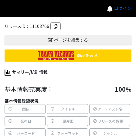
ログイン
リリースID：
11103766
ページを編集する
商品をみる
サマリー/統計情報
基本情報充実度：
100
%
基本情報登録状況
画像
タイトル
アーティスト名
発売日
原産国
リリースの概要
バーコード
フォーマット
ジャンル