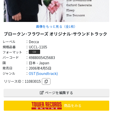
画像をもっと見る（全
1
枚）
ブロークン･フラワーズ オリジナル･サウンドトラック
レーベル
：
Decca
規格品番
：
UCCL-1105
フォーマット
：
CD
バーコード
：
4988005425683
国
：
日本 - Japan
発売日
：
2006年4月5日
ジャンル
：
OST(Soundtrack)
リリースID：
11083015
ページを編集する
商品をみる