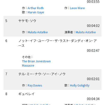
00:03:55
作
：
Arthur Roth
作
：
Leon Ware
歌
：
Marvin Gaye
5
ヤケモ･ソウ
00:04:02
作
：
Mulatu Astatke
演奏者
：
Mulatu Astatke
6
ノット･イフ･ユー･ワー･ザ･ラスト･ダンディ･オン･ア
ース
00:02:47
その他
：
The Brian Jonestown
Massacre
7
テル･ミー･ナウ･ソー･アイ･ノウ
00:02:01
作
：
Ray Davies
歌
：
Holly Golightly
8
ギュベレイ
00:04:34