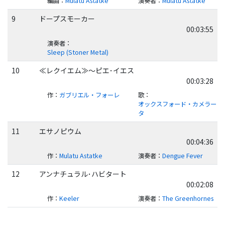
編曲
：
Mulatu Astatke
演奏者
：
Mulatu Astatke
9
ドープスモーカー
00:03:55
演奏者
：
Sleep (Stoner Metal)
10
≪レクイエム≫～ピエ･イエス
00:03:28
作
：
ガブリエル・フォーレ
歌
：
オックスフォード・カメラー
タ
11
エサノピウム
00:04:36
作
：
Mulatu Astatke
演奏者
：
Dengue Fever
12
アンナチュラル･ハビタート
00:02:08
作
：
Keeler
演奏者
：
The Greenhornes