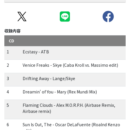
収録内容
CD
1
Ecstasy - ATB
2
Venice Freaks - Skye (Caba Kroll vs. Massimo edit)
3
Drifting Away - Lange/Skye
4
Dreamin' of You - Mary (Rex Mundi Mix)
5
Flaming Clouds - Alex M.O.R.P.H. (Airbase Remix,
Airbase remix)
6
Sun Is Out, The - Oscar DeLaFuente (Roalnd Kenzo