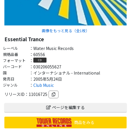
画像をもっと見る（全
1
枚）
Essential Trance
レーベル
：
Water Music Records
規格品番
：
60556
フォーマット
：
CD
バーコード
：
030206055627
国
：
インターナショナル - International
発売日
：
2005年5月24日
ジャンル
：
Club Music
リリースID：
11016725
ページを編集する
商品をみる