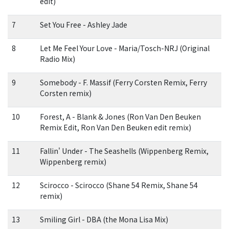
edit)
7
Set You Free - Ashley Jade
8
Let Me Feel Your Love - Maria/Tosch-NRJ (Original
Radio Mix)
9
Somebody - F. Massif (Ferry Corsten Remix, Ferry
Corsten remix)
10
Forest, A - Blank & Jones (Ron Van Den Beuken
Remix Edit, Ron Van Den Beuken edit remix)
11
Fallin' Under - The Seashells (Wippenberg Remix,
Wippenberg remix)
12
Scirocco - Scirocco (Shane 54 Remix, Shane 54
remix)
13
Smiling Girl - DBA (the Mona Lisa Mix)