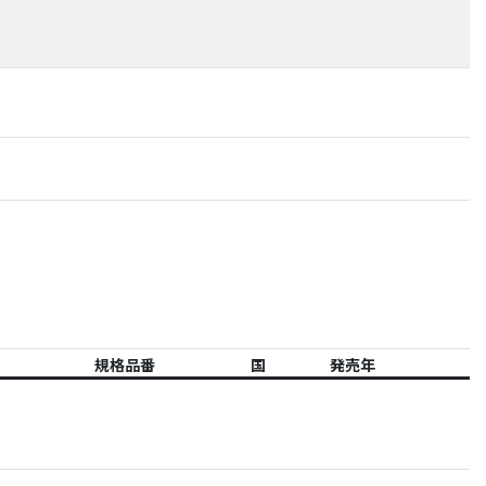
規格品番
国
発売年