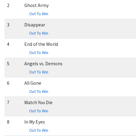
2
Ghost Army
Out To Win
3
Disappear
Out To Win
4
End of the World
Out To Win
5
Angels vs. Demons
Out To Win
6
All Gone
Out To Win
7
Watch You Die
Out To Win
8
In My Eyes
Out To Win