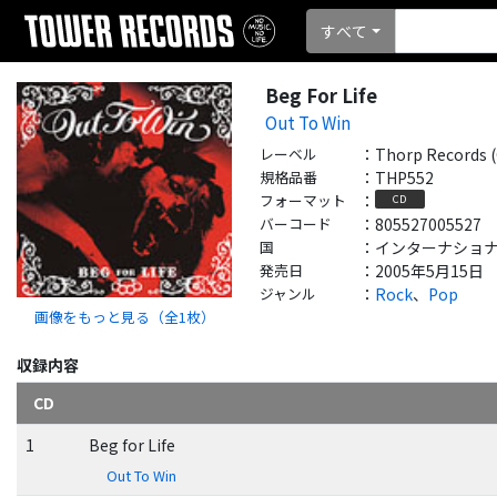
すべて
Beg For Life
Out To Win
レーベル
：
Thorp Records 
規格品番
：
THP552
フォーマット
：
CD
バーコード
：
805527005527
国
：
インターナショナル - 
発売日
：
2005年5月15日
ジャンル
：
Rock
、
Pop
画像をもっと見る（全
1
枚）
収録内容
CD
1
Beg for Life
Out To Win