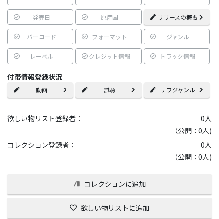
発売日
原産国
リリースの概要
バーコード
フォーマット
ジャンル
レーベル
クレジット情報
トラック情報
付帯情報登録状況
動画
試聴
サブジャンル
欲しい物リスト登録者：
0
人
（公開：0人)
コレクション登録者：
0
人
（公開：0人)
コレクションに追加
欲しい物リストに追加