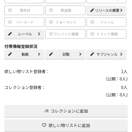
発売日
原産国
リリースの概要
バーコード
フォーマット
ジャンル
レーベル
クレジット情報
トラック情報
付帯情報登録状況
動画
試聴
サブジャンル
欲しい物リスト登録者：
1
人
（公開：0人)
コレクション登録者：
0
人
（公開：0人)
コレクションに追加
欲しい物リストに追加