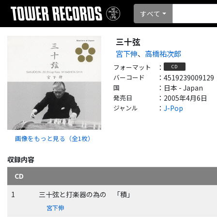
すべて
三十弦
宮下伸
、
高橋祐次郎
フォーマット
：
CD
バーコード
：
4519239009129
国
：
日本 - Japan
発売日
：
2005年4月6日
ジャンル
：
J-Pop
画像をもっと見る（全
1
枚）
収録内容
CD
1
三十弦と打楽器の為の 「積」
宮下伸