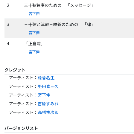
2
三十弦独奏のための 「メッセージ」
宮下伸
3
三十弦と津軽三味線のための 「律」
宮下伸
4
「正倉院」
宮下伸
クレジット
アーティスト
：
藤舎名生
アーティスト
：
堅田喜三久
アーティスト
：
宮下伸
アーティスト
：
吉原すみれ
アーティスト
：
高橋祐次郎
バージョンリスト