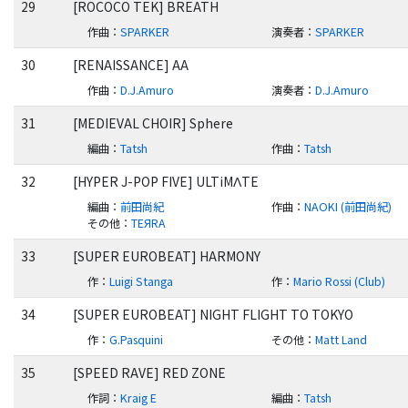
29
[ROCOCO TEK] BREATH
作曲
：
SPARKER
演奏者
：
SPARKER
30
[RENAISSANCE] AA
作曲
：
D.J.Amuro
演奏者
：
D.J.Amuro
31
[MEDIEVAL CHOIR] Sphere
編曲
：
Tatsh
作曲
：
Tatsh
32
[HYPER J-POP FIVE] ULTiMΛTE
編曲
：
前田尚紀
作曲
：
NAOKI (前田尚紀)
その他
：
TEЯRA
33
[SUPER EUROBEAT] HARMONY
作
：
Luigi Stanga
作
：
Mario Rossi (Club)
34
[SUPER EUROBEAT] NIGHT FLIGHT TO TOKYO
作
：
G.Pasquini
その他
：
Matt Land
35
[SPEED RAVE] RED ZONE
作詞
：
Kraig E
編曲
：
Tatsh