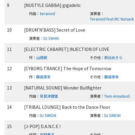
9
[NUSTYLE GABBA] gigadelic
作曲
：
teranoid
演奏者
：
Teranoid feat.MC Natsack
10
[DRUM'N'BASS] Secret of Love
演奏者
：
DJ SWAN
11
[ELECTRIC CABARET] INJECTION OF LOVE
作
：
山岡晃
その他
：
新谷あきら
12
[CYBORG TRANCE] The Hope of Tomorrow
作
：
藤森崇多
その他
：
藤森崇多
13
[NATURAL SOUND] Wonder Bullfighter
作曲
：
見良津健雄
演奏者
：
Twin AmadeuS
14
[TRIBAL LOUNGE] Back to the Dance Floor
作曲
：
DJ SIMON
演奏者
：
DJ SIMON
15
[J-POP] D.A.N.C.E.!
作詞
：
星野奏子
その他
：