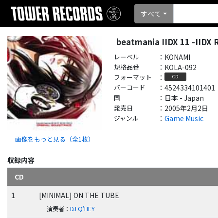
すべて
beatmania IIDX 11 -IID
レーベル
：
KONAMI
規格品番
：
KOLA-092
フォーマット
：
CD
バーコード
：
4524334101401
国
：
日本 - Japan
発売日
：
2005年2月2日
ジャンル
：
Game Music
画像をもっと見る（全
1
枚）
収録内容
CD
1
[MINIMAL] ON THE TUBE
演奏者
：
DJ Q'HEY