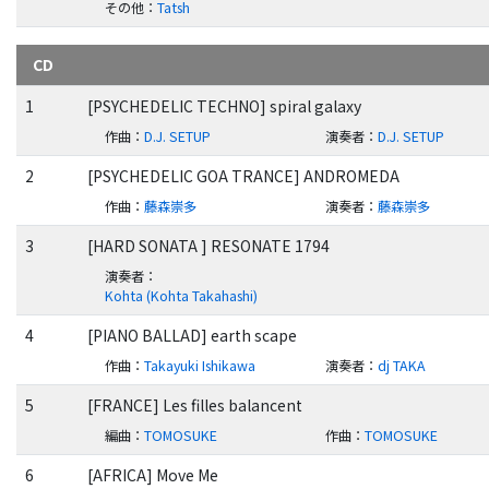
その他
：
Tatsh
CD
1
[PSYCHEDELIC TECHNO] spiral galaxy
作曲
：
D.J. SETUP
演奏者
：
D.J. SETUP
2
[PSYCHEDELIC GOA TRANCE] ANDROMEDA
作曲
：
藤森崇多
演奏者
：
藤森崇多
3
[HARD SONATA ] RESONATE 1794
演奏者
：
Kohta (Kohta Takahashi)
4
[PIANO BALLAD] earth scape
作曲
：
Takayuki Ishikawa
演奏者
：
dj TAKA
5
[FRANCE] Les filles balancent
編曲
：
TOMOSUKE
作曲
：
TOMOSUKE
6
[AFRICA] Move Me