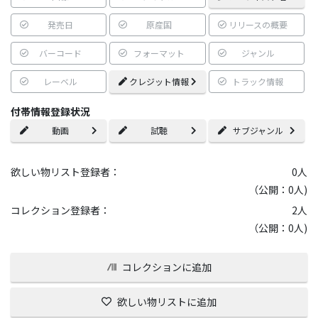
発売日
原産国
リリースの概要
バーコード
フォーマット
ジャンル
レーベル
クレジット情報
トラック情報
付帯情報登録状況
動画
試聴
サブジャンル
欲しい物リスト登録者：
0
人
（公開：0人)
コレクション登録者：
2
人
（公開：0人)
コレクションに追加
欲しい物リストに追加