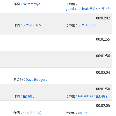
作詞
：
raj ramayya
その他
：
good-cool feat.ラジュ・ラマヤ
00:02:02
作詞
：
デニス・ガン
その他
：
デニス・ガン
00:01:55
00:01:56
00:02:04
その他
：
Dave Rodgers
00:01:50
作詞
：
星野奏子
その他
：
NAOKI feat.星野奏子
00:02:05
作詞
：
hiro (SPEED)
その他
：
colors