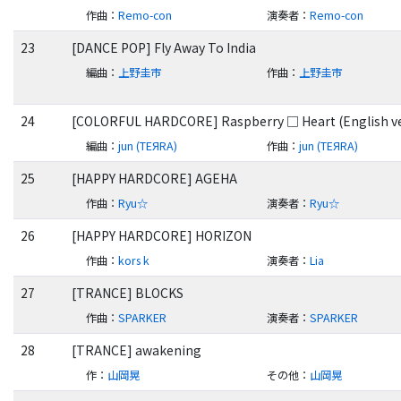
作曲
：
Remo-con
演奏者
：
Remo-con
23
[DANCE POP] Fly Away To India
編曲
：
上野圭市
作曲
：
上野圭市
24
[COLORFUL HARDCORE] Raspberry □ Heart (English ve
編曲
：
jun (TEЯRA)
作曲
：
jun (TEЯRA)
25
[HAPPY HARDCORE] AGEHA
作曲
：
Ryu☆
演奏者
：
Ryu☆
26
[HAPPY HARDCORE] HORIZON
作曲
：
kors k
演奏者
：
Lia
27
[TRANCE] BLOCKS
作曲
：
SPARKER
演奏者
：
SPARKER
28
[TRANCE] awakening
作
：
山岡晃
その他
：
山岡晃