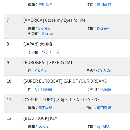
編曲
：
古川竜也
作曲
：
古川竜也
7
[AMERICA] Close my Eyes for Me
編曲
：
D-crew
作曲
：
D-crew
その他
：
D-crew
8
[JAPAN] 大桟橋
その他
：
ウッチーズ
9
[EUROBEAT] SPEEDY CAT
作
：
Y & Co.
その他
：
Y & Co.
10
[SUPER EUROBEAT] CAR OF YOUR DREAMS
作
：
G.Pasquini
その他
：
Nuage
11
[CYBER J-EURO] 太陽 ～T・A・I・Y・O～
編曲
：
前田尚紀
作曲
：
前田尚紀
12
[BEAT ROCK] KEY
編曲
：
colors
作曲
：
dj TAKA