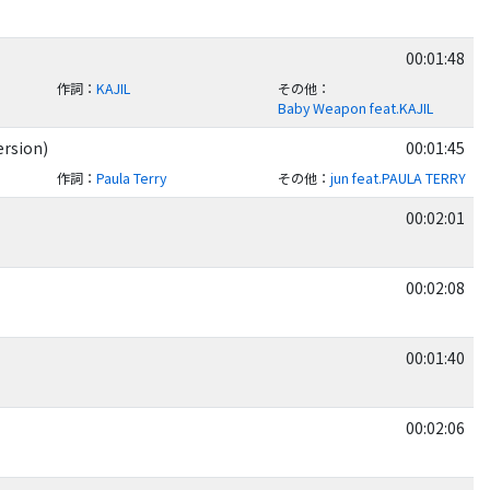
00:01:48
作詞
：
KAJIL
その他
：
Baby Weapon feat.KAJIL
rsion)
00:01:45
作詞
：
Paula Terry
その他
：
jun feat.PAULA TERRY
00:02:01
00:02:08
00:01:40
00:02:06