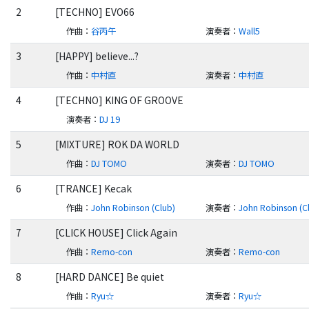
2
[TECHNO] EVO66
作曲
：
谷丙午
演奏者
：
Wall5
3
[HAPPY] believe...?
作曲
：
中村直
演奏者
：
中村直
4
[TECHNO] KING OF GROOVE
演奏者
：
DJ 19
5
[MIXTURE] ROK DA WORLD
作曲
：
DJ TOMO
演奏者
：
DJ TOMO
6
[TRANCE] Kecak
作曲
：
John Robinson (Club)
演奏者
：
John Robinson (C
7
[CLICK HOUSE] Click Again
作曲
：
Remo-con
演奏者
：
Remo-con
8
[HARD DANCE] Be quiet
作曲
：
Ryu☆
演奏者
：
Ryu☆