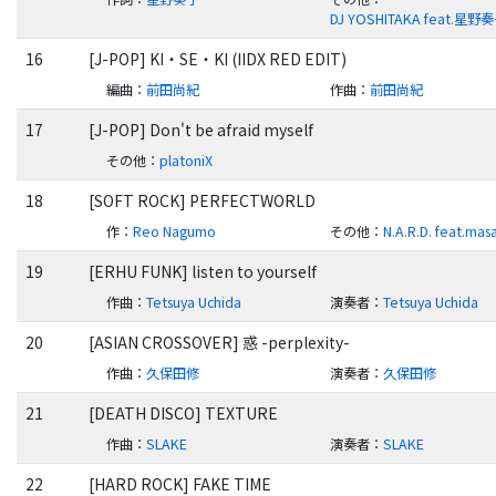
DJ YOSHITAKA feat.星野
16
[J-POP] KI・SE・KI (IIDX RED EDIT)
編曲
：
前田尚紀
作曲
：
前田尚紀
17
[J-POP] Don't be afraid myself
その他
：
platoniX
18
[SOFT ROCK] PERFECTWORLD
作
：
Reo Nagumo
その他
：
N.A.R.D. feat.mas
19
[ERHU FUNK] listen to yourself
作曲
：
Tetsuya Uchida
演奏者
：
Tetsuya Uchida
20
[ASIAN CROSSOVER] 惑 -perplexity-
作曲
：
久保田修
演奏者
：
久保田修
21
[DEATH DISCO] TEXTURE
作曲
：
SLAKE
演奏者
：
SLAKE
22
[HARD ROCK] FAKE TIME