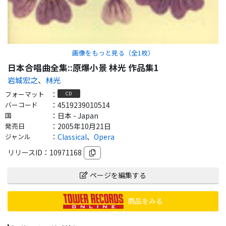
画像をもっと見る（全
1
枚）
日本合唱曲全集::原爆小景 林光 作品集1
岩城宏之
、
林光
フォーマット
：
CD
バーコード
：
4519239010514
国
：
日本 - Japan
発売日
：
2005年10月21日
ジャンル
：
Classical
、
Opera
リリースID：
10971168
ページを編集する
商品をみる