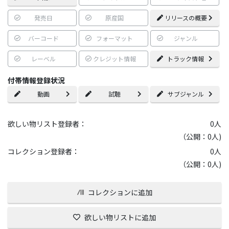
発売日
原産国
リリースの概要
バーコード
フォーマット
ジャンル
レーベル
クレジット情報
トラック情報
付帯情報登録状況
動画
試聴
サブジャンル
欲しい物リスト登録者：
0
人
（公開：0人)
コレクション登録者：
0
人
（公開：0人)
コレクションに追加
欲しい物リストに追加