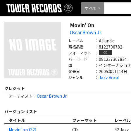
すべて
Movin' On
Oscar Brown Jr.
レーベル
：
Atlantic
規格品番
：
8122736782
フォーマット
：
CD
バーコード
：
081227367824
国
：
インターナショナル - 
発売日
：
2005年2月14日
ジャンル
：
Jazz Vocal
クレジット
アーティスト
：
Oscar Brown Jr.
バージョンリスト
タイトル
フォーマット
レーベル
Movin' on (32)
CD
32 Jazz