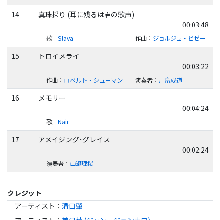
14
真珠採り (耳に残るは君の歌声)
00:03:48
歌
：
Slava
作曲
：
ジョルジュ・ビゼー
15
トロイメライ
00:03:22
作曲
：
ロベルト・シューマン
演奏者
：
川畠成道
16
メモリー
00:04:24
歌
：
Nair
17
アメイジング･グレイス
00:02:24
演奏者
：
山瀬理桜
クレジット
アーティスト
：
溝口肇