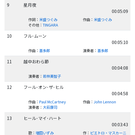
9
星月夜
00:05:09
作詞
：
米盛つぐみ
作曲
：
米盛つぐみ
その他
：
TINGARA
10
フル･ムーン
00:05:10
作曲
：
喜多郎
演奏者
：
喜多郎
11
越中おわら節
00:04:08
演奏者
：
若林美智子
12
フール･オン･ザ･ヒル
00:04:58
作曲
：
Paul McCartney
作曲
：
John Lennon
演奏者
：
大萩康司
13
ヒール･マイ･ハート
00:03:43
歌
：
増田いずみ
作
：
ピエトロ・マスカーニ