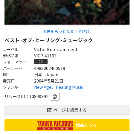
画像をもっと見る（全
1
枚）
ベスト･オブ･ヒーリング･ミュージック
レーベル
：
Victor Entertainment
規格品番
：
VICP-41193
フォーマット
：
CD
バーコード
：
4988002460519
国
：
日本 - Japan
発売日
：
2004年5月21日
ジャンル
：
New Age
、
Healing Music
リリースID：
10890892
ページを編集する
商品をみる