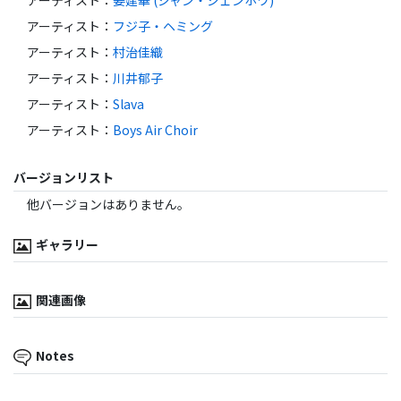
アーティスト
：
姜建華 (ジャン・ジェンホワ)
アーティスト
：
フジ子・ヘミング
アーティスト
：
村治佳織
アーティスト
：
川井郁子
アーティスト
：
Slava
アーティスト
：
Boys Air Choir
バージョンリスト
他バージョンはありません。
ギャラリー
関連画像
Notes