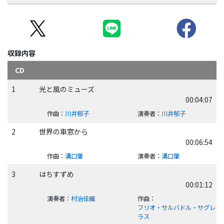
収録内容
CD
1
光と風のミューズ
00:04:07
作曲
：
川井郁子
演奏者
：
川井郁子
2
世界の車窓から
00:06:54
作曲
：
溝口肇
演奏者
：
溝口肇
3
はちすずめ
00:01:12
演奏者
：
村治佳織
作曲
：
フリオ・サルバドル・サグレ
ラス