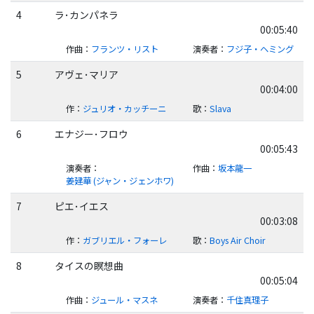
4
ラ･カンパネラ
00:05:40
作曲
：
フランツ・リスト
演奏者
：
フジ子・ヘミング
5
アヴェ･マリア
00:04:00
作
：
ジュリオ・カッチーニ
歌
：
Slava
6
エナジー･フロウ
00:05:43
演奏者
：
作曲
：
坂本龍一
姜建華 (ジャン・ジェンホワ)
7
ピエ･イエス
00:03:08
作
：
ガブリエル・フォーレ
歌
：
Boys Air Choir
8
タイスの瞑想曲
00:05:04
作曲
：
ジュール・マスネ
演奏者
：
千住真理子