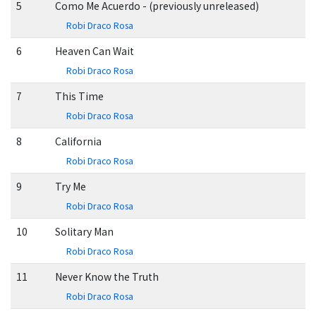
5
Como Me Acuerdo - (previously unreleased)
Robi Draco Rosa
6
Heaven Can Wait
Robi Draco Rosa
7
This Time
Robi Draco Rosa
8
California
Robi Draco Rosa
9
Try Me
Robi Draco Rosa
10
Solitary Man
Robi Draco Rosa
11
Never Know the Truth
Robi Draco Rosa