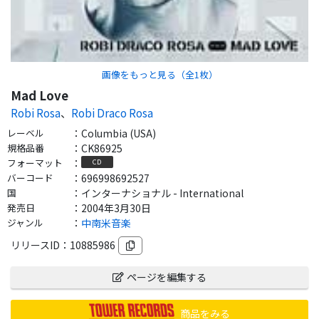
画像をもっと見る（全
1
枚）
Mad Love
Robi Rosa
、
Robi Draco Rosa
レーベル
：
Columbia (USA)
規格品番
：
CK86925
フォーマット
：
CD
バーコード
：
696998692527
国
：
インターナショナル - International
発売日
：
2004年3月30日
ジャンル
：
中南米音楽
リリースID：
10885986
ページを編集する
商品をみる