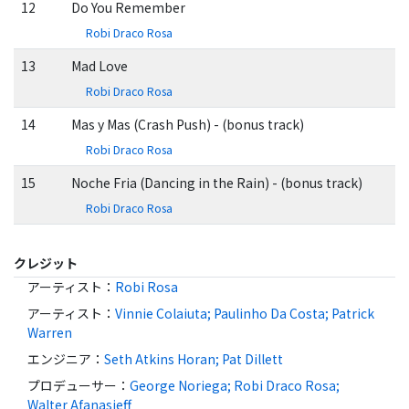
12
Do You Remember
Robi Draco Rosa
13
Mad Love
Robi Draco Rosa
14
Mas y Mas (Crash Push) - (bonus track)
Robi Draco Rosa
15
Noche Fria (Dancing in the Rain) - (bonus track)
Robi Draco Rosa
クレジット
アーティスト
：
Robi Rosa
アーティスト
：
Vinnie Colaiuta; Paulinho Da Costa; Patrick
Warren
エンジニア
：
Seth Atkins Horan; Pat Dillett
プロデューサー
：
George Noriega; Robi Draco Rosa;
Walter Afanasieff