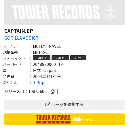
CAPTAIN.EP
GORILLA ADDICT
レーベル
：
MCFLY TRAVEL
規格品番
：
MFTR-1
フォーマット
：
Single
12inch
Vinyl
バーコード
：
2048830000119
国
：
日本 - Japan
発売日
：
2004年1月31日
ジャンル
：
J-Pop
リリースID：
10875602
ページを編集する
商品をみる