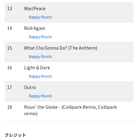
13
War/Peace
Nappy Roots
14
Roll Again
Nappy Roots
15
What Cha Gonna Do? (The Anthem)
Nappy Roots
16
Light & Dark
Nappy Roots
17
Outro
Nappy Roots
18
Roun' the Globe - (Collipark Remix, Collipark
remix)
クレジット