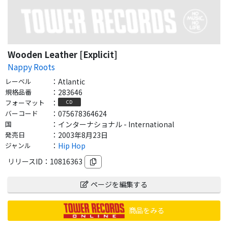
Wooden Leather [Explicit]
Nappy Roots
レーベル
：
Atlantic
規格品番
：
283646
フォーマット
：
CD
バーコード
：
075678364624
国
：
インターナショナル - International
発売日
：
2003年8月23日
ジャンル
：
Hip Hop
リリースID：
10816363
ページを編集する
商品をみる