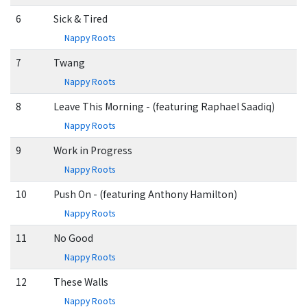
6
Sick & Tired
Nappy Roots
7
Twang
Nappy Roots
8
Leave This Morning - (featuring Raphael Saadiq)
Nappy Roots
9
Work in Progress
Nappy Roots
10
Push On - (featuring Anthony Hamilton)
Nappy Roots
11
No Good
Nappy Roots
12
These Walls
Nappy Roots