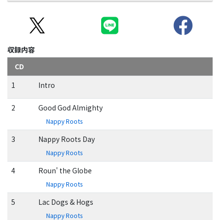
収録内容
CD
1
Intro
2
Good God Almighty
Nappy Roots
3
Nappy Roots Day
Nappy Roots
4
Roun' the Globe
Nappy Roots
5
Lac Dogs & Hogs
Nappy Roots