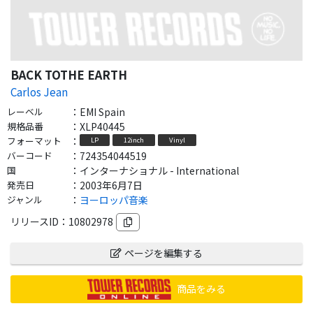
BACK TOTHE EARTH
Carlos Jean
レーベル
：
EMI Spain
規格品番
：
XLP40445
フォーマット
：
LP
12inch
Vinyl
バーコード
：
724354044519
国
：
インターナショナル - International
発売日
：
2003年6月7日
ジャンル
：
ヨーロッパ音楽
リリースID：
10802978
ページを編集する
商品をみる