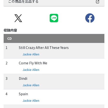
この商品を出品する
収録内容
CD
1
Still Crazy After All These Years
Jackie Allen
2
Come Fly With Me
Jackie Allen
3
Dindi
Jackie Allen
4
Spain
Jackie Allen