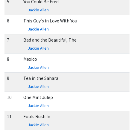
5
You Could Be Fred
Jackie Allen
6
This Guy's in Love With You
Jackie Allen
7
Bad and the Beautiful, The
Jackie Allen
8
Mexico
Jackie Allen
9
Tea in the Sahara
Jackie Allen
10
One Mint Julep
Jackie Allen
11
Fools Rush In
Jackie Allen