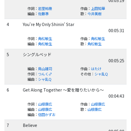
00:05:19
作詞
：
岩里祐穂
作曲
：
上田知華
編曲
：
佐藤準
歌
：
今井美樹
4
You're My Only Shinin' Star
00:05:31
作詞
：
角松敏生
作曲
：
角松敏生
編曲
：
角松敏生
歌
：
角松敏生
5
シングルベッド
00:05:25
編曲
：
鳥山雄司
作曲
：
はたけ
作詞
：
つんく♂
その他
：
シャ乱Q
編曲
：
シャ乱Q
6
Get Along Together ～愛を贈りたいから～
00:04:43
作詞
：
山根康広
作曲
：
山根康広
編曲
：
山根康広
歌
：
山根康広
編曲
：
信田かずお
7
Believe