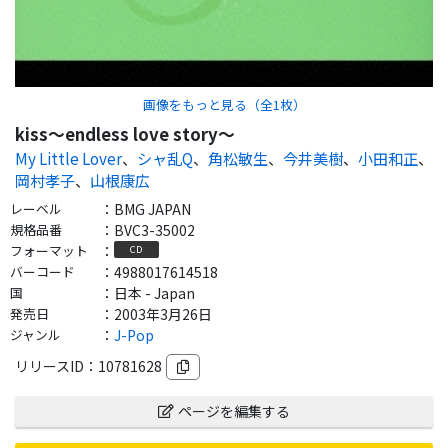
画像をもっと見る（全
1
枚）
kiss～endless love story～
My Little Lover
、
シャ乱Q
、
角松敏生
、
今井美樹
、
小田和正
、
岡村孝子
、
山根康広
レーベル
：
BMG JAPAN
規格品番
：
BVC3-35002
フォーマット
：
CD
バーコード
：
4988017614518
国
：
日本 - Japan
発売日
：
2003年3月26日
ジャンル
：
J-Pop
リリースID：
10781628
ページを編集する