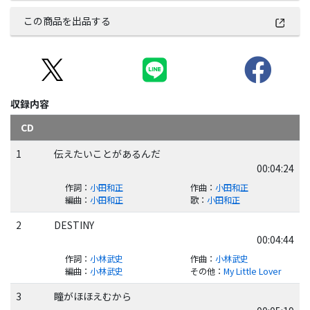
この商品を出品する
収録内容
CD
1
伝えたいことがあるんだ
00:04:24
作詞
：
小田和正
作曲
：
小田和正
編曲
：
小田和正
歌
：
小田和正
2
DESTINY
00:04:44
作詞
：
小林武史
作曲
：
小林武史
編曲
：
小林武史
その他
：
My Little Lover
3
瞳がほほえむから