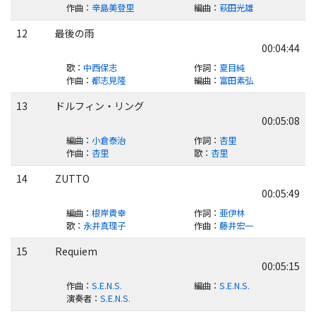
作曲
：
辛島美登里
編曲
：
萩田光雄
12
最後の雨
00:04:44
歌
：
中西保志
作詞
：
夏目純
作曲
：
都志見隆
編曲
：
富田素弘
13
ドルフィン・リング
00:05:08
編曲
：
小倉泰治
作詞
：
杏里
作曲
：
杏里
歌
：
杏里
14
ZUTTO
00:05:49
編曲
：
根岸貴幸
作詞
：
亜伊林
歌
：
永井真理子
作曲
：
藤井宏一
15
Requiem
00:05:15
作曲
：
S.E.N.S.
編曲
：
S.E.N.S.
演奏者
：
S.E.N.S.