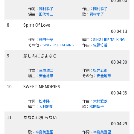
00:05:00
作詞
：
岡村孝子
作曲
：
岡村孝子
編曲
：
田代修二
歌
：
岡村孝子
8
Spirit Of Love
00:04:13
作詞
：
藤田千章
編曲
：
SING LIKE TALKING
その他
：
SING LIKE TALKING
作曲
：
佐藤竹善
9
悲しみにさよなら
00:04:30
作曲
：
玉置浩二
作詞
：
松井五郎
編曲
：
安全地帯
その他
：
安全地帯
10
SWEET MEMORIES
00:04:35
作詞
：
松本隆
作曲
：
大村雅朗
編曲
：
大村雅朗
歌
：
松田聖子
11
あなたは知らない
00:04:29
歌
：
辛島美登里
作詞
：
辛島美登里