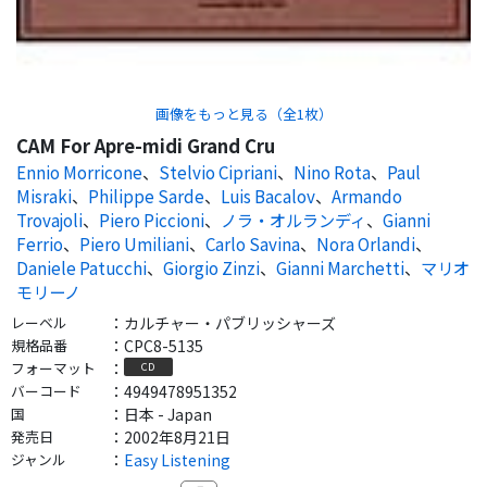
画像をもっと見る（全
1
枚）
CAM For Apre-midi Grand Cru
Ennio Morricone
、
Stelvio Cipriani
、
Nino Rota
、
Paul
Misraki
、
Philippe Sarde
、
Luis Bacalov
、
Armando
Trovajoli
、
Piero Piccioni
、
ノラ・オルランディ
、
Gianni
Ferrio
、
Piero Umiliani
、
Carlo Savina
、
Nora Orlandi
、
Daniele Patucchi
、
Giorgio Zinzi
、
Gianni Marchetti
、
マリオ
モリーノ
レーベル
：
カルチャー・パブリッシャーズ
規格品番
：
CPC8-5135
フォーマット
：
CD
バーコード
：
4949478951352
国
：
日本 - Japan
発売日
：
2002年8月21日
ジャンル
：
Easy Listening