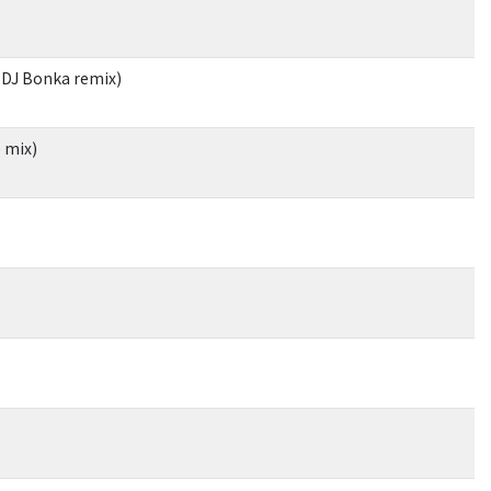
s DJ Bonka remix)
b mix)