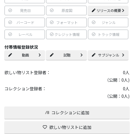
発売日
原産国
リリースの概要
バーコード
フォーマット
ジャンル
レーベル
クレジット情報
トラック情報
付帯情報登録状況
動画
試聴
サブジャンル
欲しい物リスト登録者：
0
人
（公開：0人)
コレクション登録者：
0
人
（公開：0人)
コレクションに追加
欲しい物リストに追加