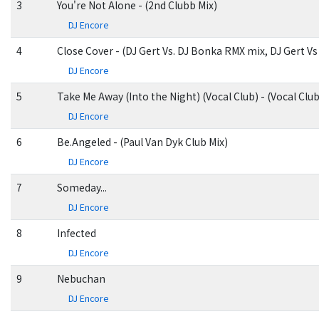
3
You're Not Alone - (2nd Clubb Mix)
DJ Encore
4
Close Cover - (DJ Gert Vs. DJ Bonka RMX mix, DJ Gert V
DJ Encore
5
Take Me Away (Into the Night) (Vocal Club) - (Vocal Clu
DJ Encore
6
Be.Angeled - (Paul Van Dyk Club Mix)
DJ Encore
7
Someday...
DJ Encore
8
Infected
DJ Encore
9
Nebuchan
DJ Encore