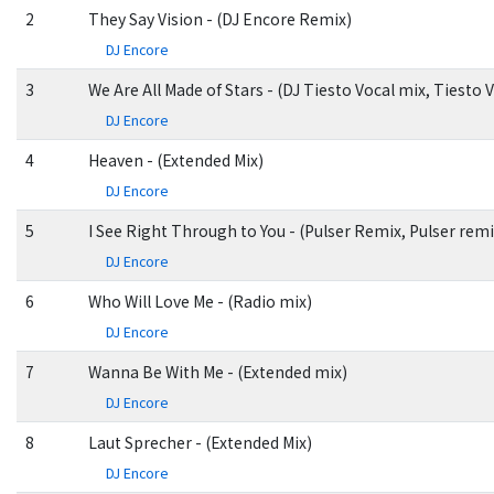
2
They Say Vision - (DJ Encore Remix)
DJ Encore
3
We Are All Made of Stars - (DJ Tiesto Vocal mix, Tiesto 
DJ Encore
4
Heaven - (Extended Mix)
DJ Encore
5
I See Right Through to You - (Pulser Remix, Pulser remi
DJ Encore
6
Who Will Love Me - (Radio mix)
DJ Encore
7
Wanna Be With Me - (Extended mix)
DJ Encore
8
Laut Sprecher - (Extended Mix)
DJ Encore