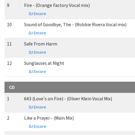
9
Fire - (Orange Factory Vocal mix)
DJ Encore
10
Sound of Goodbye, The - (Robbie Rivera Vocal mix)
DJ Encore
11
Safe From Harm
DJ Encore
12
Sunglasses at Night
DJ Encore
CD
1
643 (Love's on Fire) - (Oliver Klein Vocal Mix)
DJ Encore
2
Like a Prayer - (Main Mix)
DJ Encore