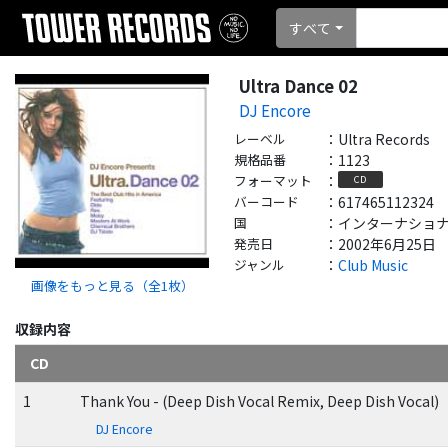
すべて
Ultra Dance 02
DJ Encore
レーベル
：
Ultra Records
規格品番
：
1123
フォーマット
：
CD
バーコード
：
617465112324
国
：
インターナショナル - 
発売日
：
2002年6月25日
ジャンル
：
Club Music
画像をもっと見る（全
1
枚）
収録内容
CD
1
Thank You - (Deep Dish Vocal Remix, Deep Dish Vocal)
DJ Encore