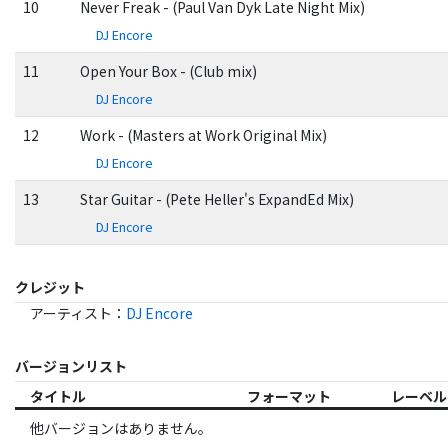
10
Never Freak - (Paul Van Dyk Late Night Mix)
DJ Encore
11
Open Your Box - (Club mix)
DJ Encore
12
Work - (Masters at Work Original Mix)
DJ Encore
13
Star Guitar - (Pete Heller's ExpandEd Mix)
DJ Encore
クレジット
アーティスト
：
DJ Encore
バージョンリスト
タイトル
フォーマット
レーベル
他バージョンはありません。