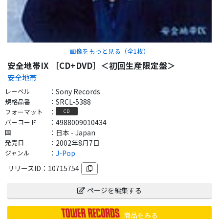
画像をもっと見る（全
1
枚）
安全地帯IX ［CD+DVD］＜初回生産限定盤＞
安全地帯
レーベル
：
Sony Records
規格品番
：
SRCL-5388
フォーマット
：
CD
バーコード
：
4988009010434
国
：
日本 - Japan
発売日
：
2002年8月7日
ジャンル
：
J-Pop
リリースID：
10715754
ページを編集する
商品をみる