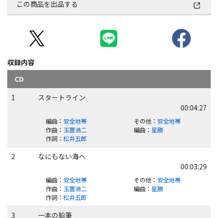
この商品を出品する
収録内容
CD
1
スタートライン
00:04:27
編曲
：
安全地帯
その他
：
安全地帯
作曲
：
玉置浩二
編曲
：
星勝
作詞
：
松井五郎
2
なにもない海へ
00:03:29
編曲
：
安全地帯
その他
：
安全地帯
作曲
：
玉置浩二
編曲
：
星勝
作詞
：
松井五郎
3
一本の鉛筆