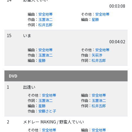
00:03:08
編曲
：
安全地帯
その他
：
安全地帯
作曲
：
玉置浩二
編曲
：
星勝
作詞
：
松井五郎
15
いま
00:04:02
編曲
：
安全地帯
その他
：
安全地帯
作曲
：
玉置浩二
作曲
：
矢萩渉
編曲
：
星勝
作詞
：
松井五郎
DVD
1
出逢い
その他
：
安全地帯
編曲
：
安全地帯
作詞
：
玉置浩二
作曲
：
玉置浩二
編曲
：
星勝
作詞
：
松井五郎
作曲
：
安藤さと子
2
メドレー MAKING / 野蛮人でいい
その他
：
安全地帯
編曲
：
安全地帯