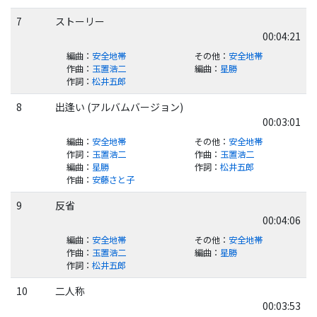
7
ストーリー
00:04:21
編曲
：
安全地帯
その他
：
安全地帯
作曲
：
玉置浩二
編曲
：
星勝
作詞
：
松井五郎
8
出逢い (アルバムバージョン)
00:03:01
編曲
：
安全地帯
その他
：
安全地帯
作詞
：
玉置浩二
作曲
：
玉置浩二
編曲
：
星勝
作詞
：
松井五郎
作曲
：
安藤さと子
9
反省
00:04:06
編曲
：
安全地帯
その他
：
安全地帯
作曲
：
玉置浩二
編曲
：
星勝
作詞
：
松井五郎
10
二人称
00:03:53