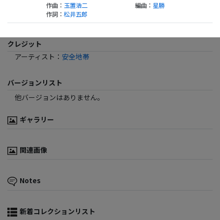
作曲
：
玉置浩二
編曲
：
星勝
作詞
：
松井五郎
クレジット
アーティスト
：
安全地帯
バージョンリスト
他バージョンはありません。
ギャラリー
関連画像
Notes
新着コレクションリスト