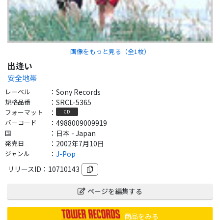
画像をもっと見る（全
1
枚）
出逢い
安全地帯
レーベル
：
Sony Records
規格品番
：
SRCL-5365
フォーマット
：
CD
バーコード
：
4988009009919
国
：
日本 - Japan
発売日
：
2002年7月10日
ジャンル
：
J-Pop
リリースID：
10710143
ページを編集する
商品をみる