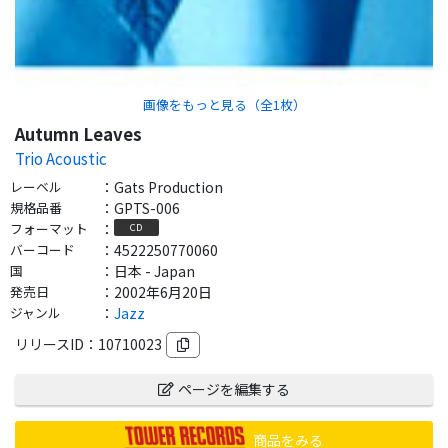
画像をもっと見る（全
1
枚）
Autumn Leaves
Trio Acoustic
レーベル
：
Gats Production
規格品番
：
GPTS-006
フォーマット
：
CD
バーコード
：
4522250770060
国
：
日本 - Japan
発売日
：
2002年6月20日
ジャンル
：
Jazz
リリースID：
10710023
ページを編集する
商品をみる