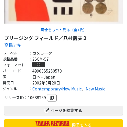
画像をもっと見る（全
1
枚）
ブリージング フィールド／八村義夫２
高橋アキ
レーベル
：
カメラータ
規格品番
：
25CM-57
フォーマット
：
CD
バーコード
：
4990355250570
国
：
日本 - Japan
発売日
：
2002年3月20日
ジャンル
：
Contemporary/New Music
、
New Music
リリースID：
10688239
ページを編集する
商品をみる