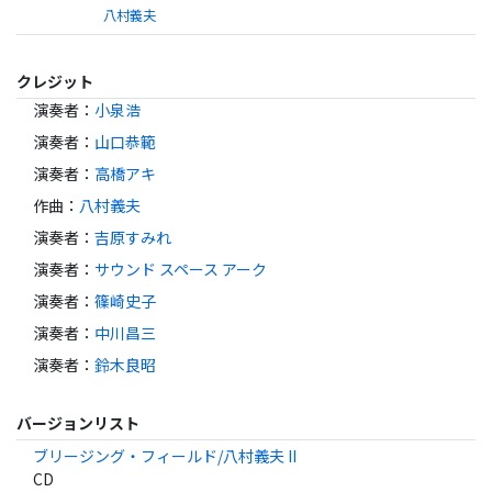
八村義夫
クレジット
演奏者
：
小泉浩
演奏者
：
山口恭範
演奏者
：
高橋アキ
作曲
：
八村義夫
演奏者
：
吉原すみれ
演奏者
：
サウンド スペース アーク
演奏者
：
篠崎史子
演奏者
：
中川昌三
演奏者
：
鈴木良昭
バージョンリスト
ブリージング・フィールド/八村義夫 II
CD