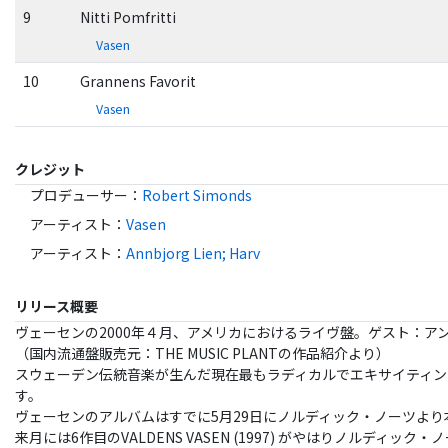
9
Nitti Pomfritti
Vasen
10
Grannens Favorit
Vasen
クレジット
プロデューサー
：
Robert Simonds
アーティスト
：
Vasen
アーティスト
：
Annbjorg Lien; Harv
リリース概要
ヴェーセンの2000年４月、アメリカにおけるライヴ盤。ゲスト：アンビョ
（国内流通盤販売元：THE MUSIC PLANTの作品紹介より）
スウェーデン伝統音楽が生んだ現在最もラディカルでエキサイティン
す。
ヴェーセンのアルバムはすでに5月29日にノルディック・ノーツより本作の
来月には6作目のVALDENS VASEN (1997) がやはりノルデ