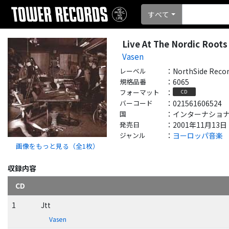
すべて
Live At The Nordic Roots
Vasen
レーベル
：
NorthSide Reco
規格品番
：
6065
フォーマット
：
CD
バーコード
：
021561606524
国
：
インターナショナル - 
発売日
：
2001年11月13日
ジャンル
：
ヨーロッパ音楽
画像をもっと見る（全
1
枚）
収録内容
CD
1
Jtt
Vasen