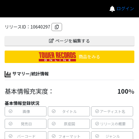
ログイン
リリースID：
10640297
ページを編集する
商品をみる
サマリー/統計情報
基本情報充実度：
100
%
基本情報登録状況
画像
タイトル
アーティスト名
発売日
原産国
リリースの概要
バーコード
フォーマット
ジャンル