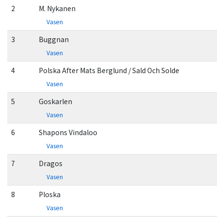
2
M. Nykanen
Vasen
3
Buggnan
Vasen
4
Polska After Mats Berglund / Sald Och Solde
Vasen
5
Goskarlen
Vasen
6
Shapons Vindaloo
Vasen
7
Dragos
Vasen
8
Ploska
Vasen