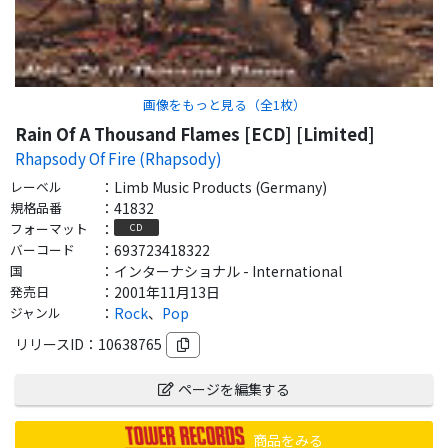
画像をもっと見る（全
1
枚）
Rain Of A Thousand Flames [ECD] [Limited]
Rhapsody Of Fire (Rhapsody)
レーベル
：
Limb Music Products (Germany)
規格品番
：
41832
フォーマット
：
CD
バーコード
：
693723418322
国
：
インターナショナル - International
発売日
：
2001年11月13日
ジャンル
：
Rock
、
Pop
リリースID：
10638765
ページを編集する
商品をみる