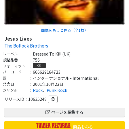
画像をもっと見る（全
1
枚）
Jesus Lives
The Bollock Brothers
レーベル
：
Dressed To Kill (UK)
規格品番
：
756
フォーマット
：
CD
バーコード
：
666629164723
国
：
インターナショナル - International
発売日
：
2001年10月23日
ジャンル
：
Rock
、
Punk Rock
リリースID：
10635248
ページを編集する
商品をみる