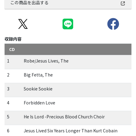
この商品を出品する
収録内容
CD
1
Robe/Jesus Lives, The
2
Big Fetta, The
3
Sookie Sookie
4
Forbidden Love
5
He Is Lord -Precious Blood Church Choir
6
Jesus Lived Six Years Longer Than Kurt Cobain