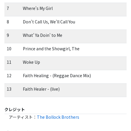
7
Where's My Girl
8
Don't Call Us, We'll Call You
9
What' Ya Doin' to Me
10
Prince and the Showgirl, The
11
Woke Up
12
Faith Healing - (Reggae Dance Mix)
13
Faith Healer - (live)
クレジット
アーティスト
：
The Bollock Brothers