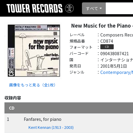
すべて
New Music for the Piano - 
レーベル
：
Composers Recor
規格品番
：
CD874
フォーマット
：
CD
バーコード
：
090438087421
国
：
インターナショナル - 
発売日
：
2001年5月1日
ジャンル
：
Contemporary/
画像をもっと見る（全
1
枚）
収録内容
CD
1
Fanfares, for piano
Kent Kennan (1913 - 2003)