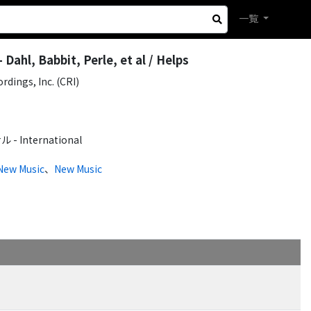
一覧
Dahl, Babbit, Perle, et al / Helps
dings, Inc. (CRI)
International
New Music
、
New Music