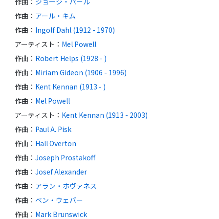
作曲
：
ジョージ・パール
作曲
：
アール・キム
作曲
：
Ingolf Dahl (1912 - 1970)
アーティスト
：
Mel Powell
作曲
：
Robert Helps (1928 - )
作曲
：
Miriam Gideon (1906 - 1996)
作曲
：
Kent Kennan (1913 - )
作曲
：
Mel Powell
アーティスト
：
Kent Kennan (1913 - 2003)
作曲
：
Paul A. Pisk
作曲
：
Hall Overton
作曲
：
Joseph Prostakoff
作曲
：
Josef Alexander
作曲
：
アラン・ホヴァネス
作曲
：
ベン・ウェバー
作曲
：
Mark Brunswick