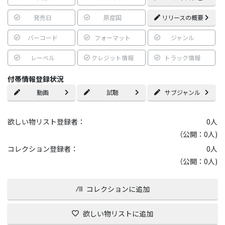
発売日
原産国
リリースの概要
バーコード
フォーマット
ジャンル
レーベル
クレジット情報
トラック情報
付帯情報登録状況
動画
試聴
サブジャンル
欲しい物リスト登録者：
0
人
（公開：0人)
コレクション登録者：
0
人
（公開：0人)
コレクションに追加
欲しい物リストに追加