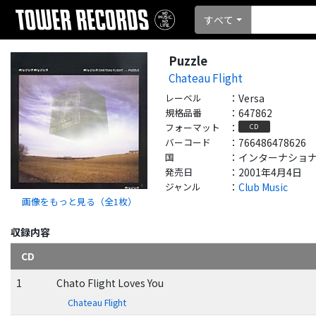
すべて
Puzzle
Chateau Flight
レーベル
：
Versa
規格品番
：
647862
フォーマット
：
CD
バーコード
：
766486478626
国
：
インターナショナル - 
発売日
：
2001年4月4日
ジャンル
：
Club Music
画像をもっと見る（全
1
枚）
収録内容
CD
1
Chato Flight Loves You
Chateau Flight