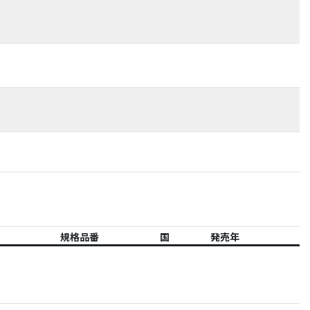
規格品番
国
発売年