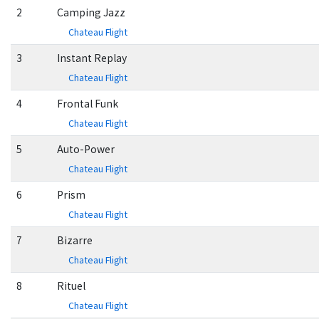
2
Camping Jazz
Chateau Flight
3
Instant Replay
Chateau Flight
4
Frontal Funk
Chateau Flight
5
Auto-Power
Chateau Flight
6
Prism
Chateau Flight
7
Bizarre
Chateau Flight
8
Rituel
Chateau Flight