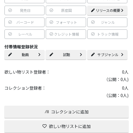
発売日
原産国
リリースの概要
バーコード
フォーマット
ジャンル
レーベル
クレジット情報
トラック情報
付帯情報登録状況
動画
試聴
サブジャンル
欲しい物リスト登録者：
0
人
（公開：0人)
コレクション登録者：
0
人
（公開：0人)
コレクションに追加
欲しい物リストに追加