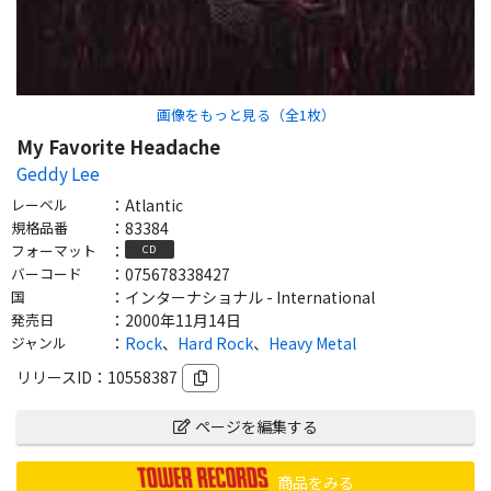
画像をもっと見る（全
1
枚）
My Favorite Headache
Geddy Lee
レーベル
：
Atlantic
規格品番
：
83384
フォーマット
：
CD
バーコード
：
075678338427
国
：
インターナショナル - International
発売日
：
2000年11月14日
ジャンル
：
Rock
、
Hard Rock
、
Heavy Metal
リリースID：
10558387
ページを編集する
商品をみる