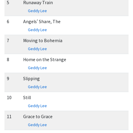
5
Runaway Train
Geddy Lee
6
Angels' Share, The
Geddy Lee
7
Moving to Bohemia
Geddy Lee
8
Home on the Strange
Geddy Lee
9
Slipping
Geddy Lee
10
Still
Geddy Lee
11
Grace to Grace
Geddy Lee