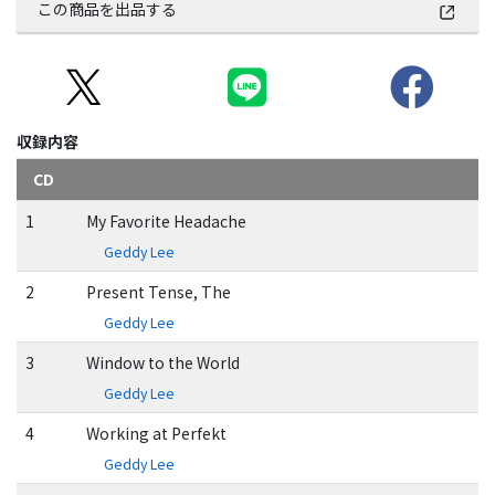
この商品を出品する
収録内容
CD
1
My Favorite Headache
Geddy Lee
2
Present Tense, The
Geddy Lee
3
Window to the World
Geddy Lee
4
Working at Perfekt
Geddy Lee