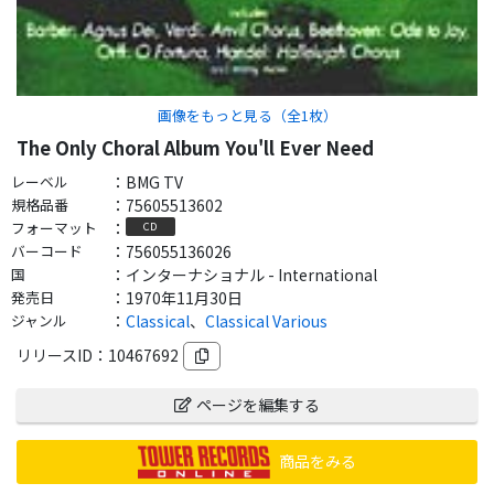
画像をもっと見る（全
1
枚）
The Only Choral Album You'll Ever Need
レーベル
：
BMG TV
規格品番
：
75605513602
フォーマット
：
CD
バーコード
：
756055136026
国
：
インターナショナル - International
発売日
：
1970年11月30日
ジャンル
：
Classical
、
Classical Various
リリースID：
10467692
ページを編集する
商品をみる