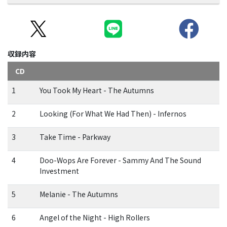
収録内容
CD
1
You Took My Heart - The Autumns
2
Looking (For What We Had Then) - Infernos
3
Take Time - Parkway
4
Doo-Wops Are Forever - Sammy And The Sound
Investment
5
Melanie - The Autumns
6
Angel of the Night - High Rollers