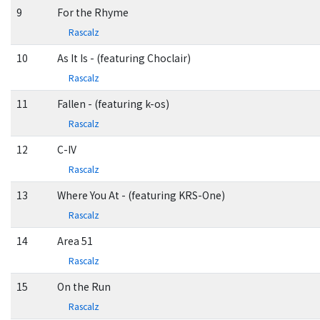
9
For the Rhyme
Rascalz
10
As It Is - (featuring Choclair)
Rascalz
11
Fallen - (featuring k-os)
Rascalz
12
C-IV
Rascalz
13
Where You At - (featuring KRS-One)
Rascalz
14
Area 51
Rascalz
15
On the Run
Rascalz