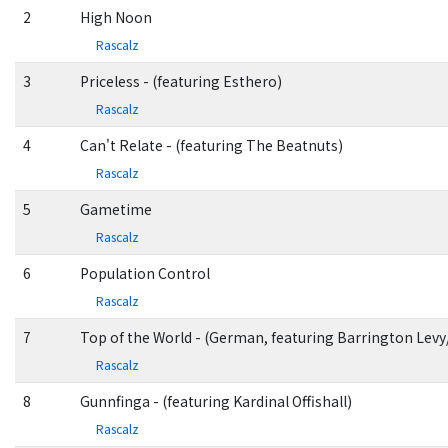
2
High Noon
Rascalz
3
Priceless - (featuring Esthero)
Rascalz
4
Can't Relate - (featuring The Beatnuts)
Rascalz
5
Gametime
Rascalz
6
Population Control
Rascalz
7
Top of the World - (German, featuring Barrington Levy
Rascalz
8
Gunnfinga - (featuring Kardinal Offishall)
Rascalz