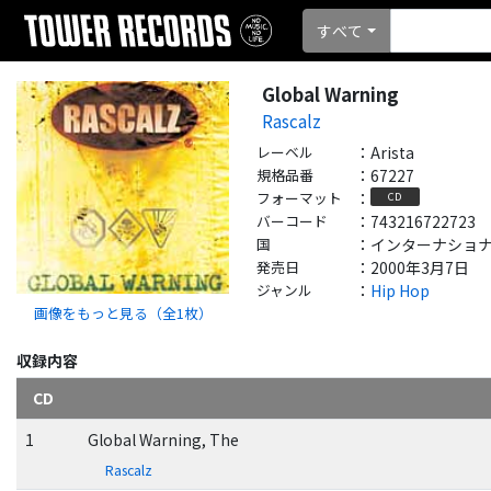
すべて
Global Warning
Rascalz
レーベル
：
Arista
規格品番
：
67227
フォーマット
：
CD
バーコード
：
743216722723
国
：
インターナショナル - 
発売日
：
2000年3月7日
ジャンル
：
Hip Hop
画像をもっと見る（全
1
枚）
収録内容
CD
1
Global Warning, The
Rascalz