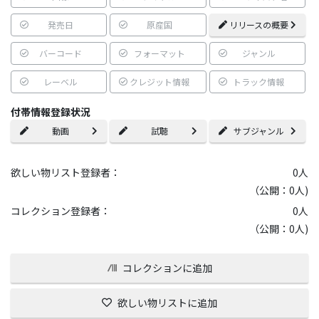
発売日
原産国
リリースの概要
バーコード
フォーマット
ジャンル
レーベル
クレジット情報
トラック情報
付帯情報登録状況
動画
試聴
サブジャンル
欲しい物リスト登録者：
0
人
（公開：0人)
コレクション登録者：
0
人
（公開：0人)
コレクションに追加
欲しい物リストに追加