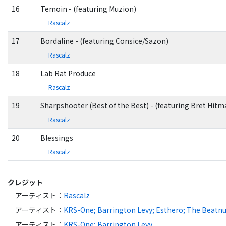
16
Temoin - (featuring Muzion)
Rascalz
17
Bordaline - (featuring Consice/Sazon)
Rascalz
18
Lab Rat Produce
Rascalz
19
Sharpshooter (Best of the Best) - (featuring Bret Hitm
Rascalz
20
Blessings
Rascalz
クレジット
アーティスト
：
Rascalz
アーティスト
：
KRS-One; Barrington Levy; Esthero; The Beatnuts
アーティスト
：
KRS-One; Barrington Levy