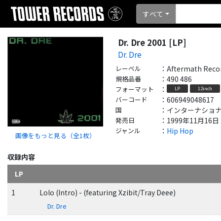
すべて
Dr. Dre 2001 [LP]
Dr. Dre
レーベル
：
Aftermath Reco
規格品番
：
490 486
フォーマット
：
LP
12inch
バーコード
：
606949048617
国
：
インターナショナル - 
発売日
：
1999年11月16日
ジャンル
：
Hip Hop
画像をもっと見る（全
1
枚）
収録内容
LP
1
Lolo (Intro) - (featuring Xzibit/Tray Deee)
Dr. Dre