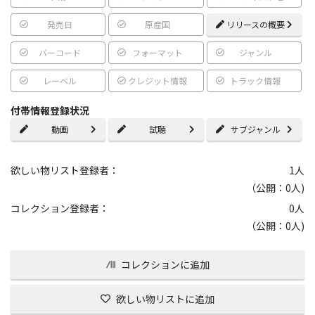
発売日
原産国
リリースの概要
バーコード
フォーマット
ジャンル
レーベル
クレジット情報
トラック情報
付帯情報登録状況
動画
試聴
サブジャンル
欲しい物リスト登録者：
1
人
（公開：0人)
コレクション登録者：
0
人
（公開：0人)
コレクションに追加
欲しい物リストに追加