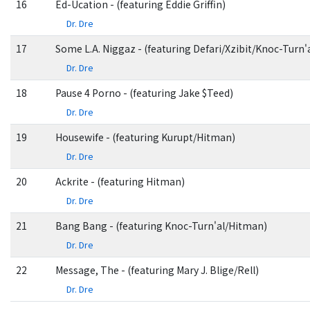
16
Ed-Ucation - (featuring Eddie Griffin)
Dr. Dre
17
Some L.A. Niggaz - (featuring Defari/Xzibit/Knoc-Tu
Dr. Dre
18
Pause 4 Porno - (featuring Jake $Teed)
Dr. Dre
19
Housewife - (featuring Kurupt/Hitman)
Dr. Dre
20
Ackrite - (featuring Hitman)
Dr. Dre
21
Bang Bang - (featuring Knoc-Turn'al/Hitman)
Dr. Dre
22
Message, The - (featuring Mary J. Blige/Rell)
Dr. Dre