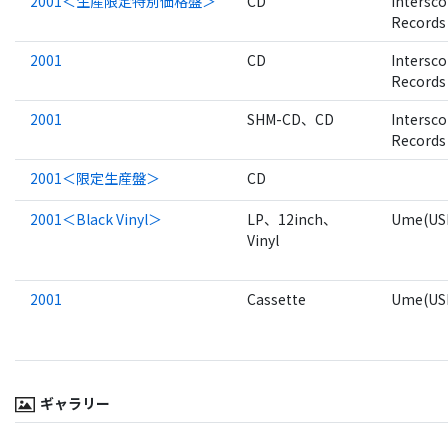
2001＜生産限定特別価格盤＞
CD
Intersc
Records
2001
CD
Intersc
Records
2001
SHM-CD、CD
Intersc
Records
2001＜限定生産盤＞
CD
2001＜Black Vinyl＞
LP、12inch、
Ume(US
Vinyl
2001
Cassette
Ume(US
ギャラリー