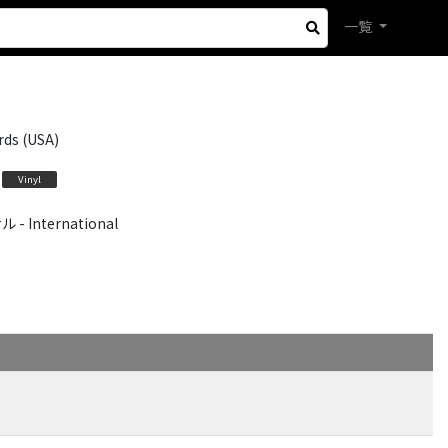
一覧
rds (USA)
Vinyl
International