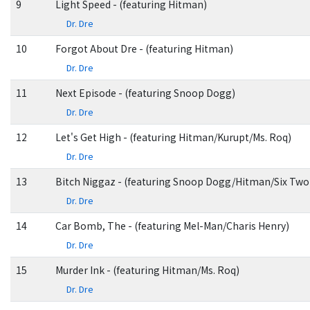
9
Light Speed - (featuring Hitman)
Dr. Dre
10
Forgot About Dre - (featuring Hitman)
Dr. Dre
11
Next Episode - (featuring Snoop Dogg)
Dr. Dre
12
Let's Get High - (featuring Hitman/Kurupt/Ms. Roq)
Dr. Dre
13
Bitch Niggaz - (featuring Snoop Dogg/Hitman/Six Two
Dr. Dre
14
Car Bomb, The - (featuring Mel-Man/Charis Henry)
Dr. Dre
15
Murder Ink - (featuring Hitman/Ms. Roq)
Dr. Dre