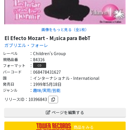
画像をもっと見る（全
1
枚）
El Efecto Mozart - M｣sica para BebT
ガブリエル・フォーレ
レーベル
：
Children's Group
規格品番
：
84316
フォーマット
：
CD
バーコード
：
068478431627
国
：
インターナショナル - International
発売日
：
1999年5月18日
ジャンル
：
趣味/実用/芸能
リリースID：
10396843
ページを編集する
商品をみる