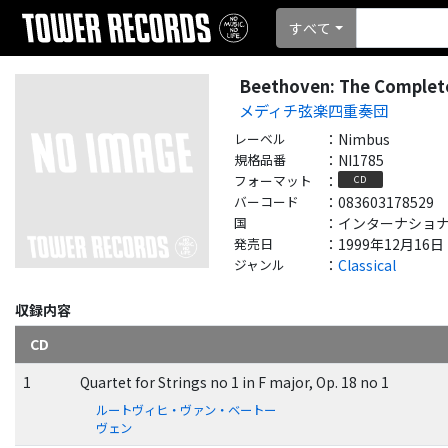
すべて
Beethoven: The Complete
メディチ弦楽四重奏団
レーベル
：
Nimbus
規格品番
：
NI1785
フォーマット
：
CD
バーコード
：
083603178529
国
：
インターナショナル - 
発売日
：
1999年12月16日
ジャンル
：
Classical
収録内容
CD
1
Quartet for Strings no 1 in F major, Op. 18 no 1
ルートヴィヒ・ヴァン・ベートー
ヴェン