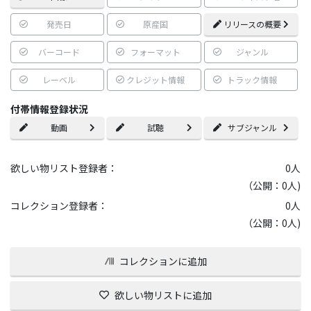
発売日
原産国
リリースの概要
バーコード
フォーマット
ジャンル
レーベル
クレジット情報
トラック情報
付帯情報登録状況
動画
試聴
サブジャンル
欲しい物リスト登録者：
0
人
（公開：0人)
コレクション登録者：
0
人
（公開：0人)
コレクションに追加
欲しい物リストに追加