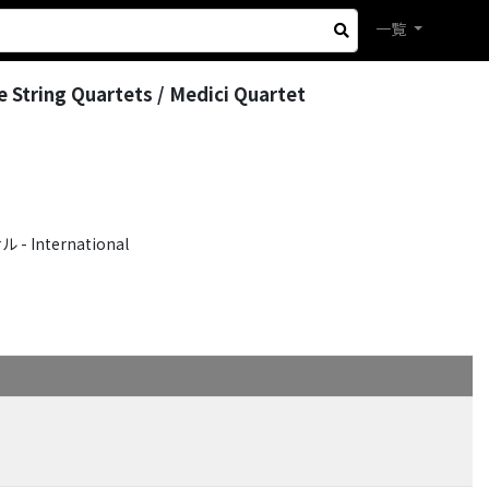
一覧
 String Quartets / Medici Quartet
International