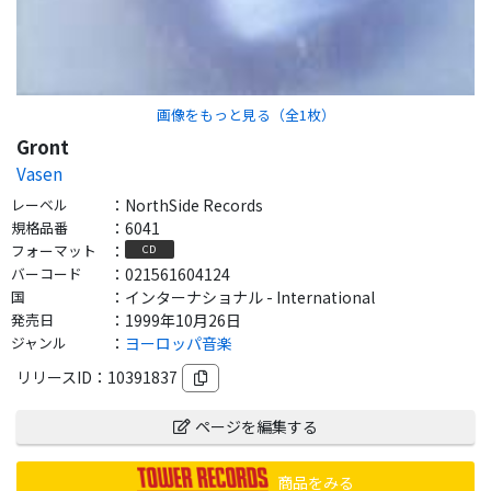
画像をもっと見る（全
1
枚）
Gront
Vasen
レーベル
：
NorthSide Records
規格品番
：
6041
フォーマット
：
CD
バーコード
：
021561604124
国
：
インターナショナル - International
発売日
：
1999年10月26日
ジャンル
：
ヨーロッパ音楽
リリースID：
10391837
ページを編集する
商品をみる