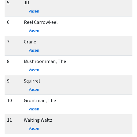
5
Jtt
Vasen
6
Reel Carrowkeel
Vasen
7
Crane
Vasen
8
Mushroomman, The
Vasen
9
Squirrel
Vasen
10
Grontman, The
Vasen
11
Waiting Waltz
Vasen