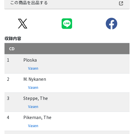
この商品を出品する
収録内容
CD
1
Ploska
Vasen
2
M. Nykanen
Vasen
3
Steppe, The
Vasen
4
Pikeman, The
Vasen