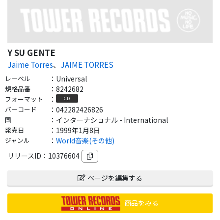
Y SU GENTE
Jaime Torres
、
JAIME TORRES
レーベル
：
Universal
規格品番
：
8242682
フォーマット
：
CD
バーコード
：
042282426826
国
：
インターナショナル - International
発売日
：
1999年1月8日
ジャンル
：
World音楽(その他)
リリースID：
10376604
ページを編集する
商品をみる