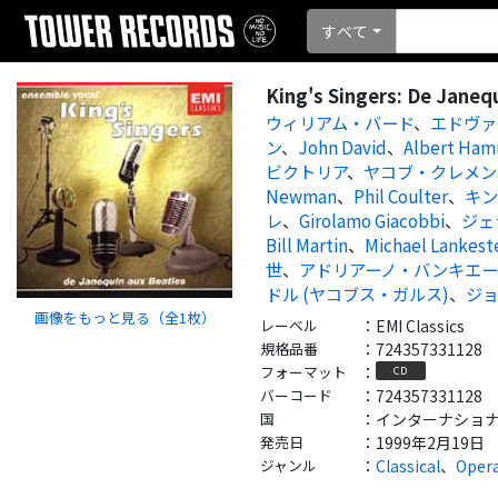
すべて
King's Singers: De Janeq
ウィリアム・バード
、
エドヴァ
ン
、
John David
、
Albert Ha
ビクトリア
、
ヤコブ・クレメン
Newman
、
Phil Coulter
、
キン
レ
、
Girolamo Giacobbi
、
ジェ
Bill Martin
、
Michael Lankest
世
、
アドリアーノ・バンキエー
ドル (ヤコブス・ガルス)
、
ジ
画像をもっと見る（全
1
枚）
レーベル
：
EMI Classics
規格品番
：
724357331128
フォーマット
：
CD
バーコード
：
724357331128
国
：
インターナショナル - 
発売日
：
1999年2月19日
ジャンル
：
Classical
、
Oper