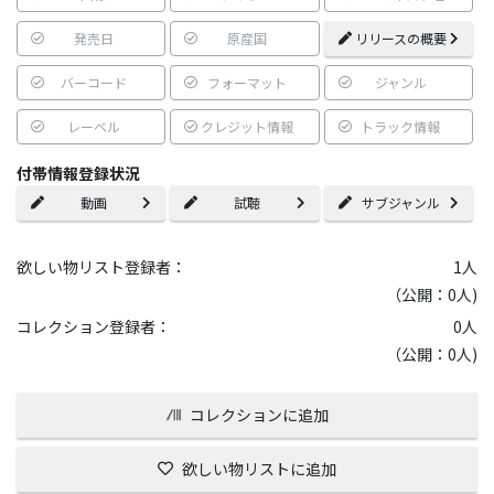
発売日
原産国
リリースの概要
バーコード
フォーマット
ジャンル
レーベル
クレジット情報
トラック情報
付帯情報登録状況
動画
試聴
サブジャンル
欲しい物リスト登録者：
1
人
（公開：0人)
コレクション登録者：
0
人
（公開：0人)
コレクションに追加
欲しい物リストに追加