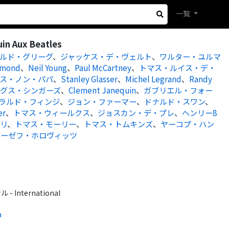
一覧
uin Aux Beatles
ルド・グリーグ
、
ジャッケス・デ・ヴェルト
、
ワルター・ユルマ
mmond
、
Neil Young
、
Paul McCartney
、
トマス・ルイス・デ・
ス・ノン・パパ
、
Stanley Glasser
、
Michel Legrand
、
Randy
グス・シンガーズ
、
Clement Janequin
、
ガブリエル・フォー
ラルド・フィンジ
、
ジョン・ファーマー
、
ドナルド・スワン
、
er
、
トマス・ウィールクス
、
ジョスカン・デ・プレ
、
ヘンリー8
リ
、
トマス・モーリー
、
トマス・トムキンズ
、
ヤーコプ・ハン
ョーゼフ・ホロヴィッツ
International
a